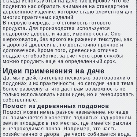
склада используются на даче так широко? Что же
подвигло нас обратить внимание на стандартное
деревянное изделие, которое стало элементом для
многих практичных изделий.
В первую очередь, это стоимость готового
продукта. Для производства используется
недорогое дерево, и чаще, именно сосна. Оно
шероховатое, без яркого выражения текстуры, как
у дорогой древесины, но достаточно прочное и
долговечное. Кроме того, древесина отлично
поддается обработке, за счет чего срок службы
можно продлить еще на определенный срок.
Идеи применения на даче
Да, мы и действительно несколько раз говорили о
поддонах и их практичности, но сегодня наша тема
более развернута, что даст вам возможность не
только использовать наши идеи, но и генерировать
собственные.
Помост из деревянных поддонов
Помост может иметь разное назначение, но чаще
он применяется в качестве поднятых над уровнем
земли площадок в тех местах, где имеется рыхлая
и непроходимая почва. Например, это часть
хозяйственного двора, где часто собирается вода.