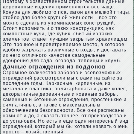
Поэтому в хозяйственном строительстве данные
деревянные изделия применяются все чаще.
Конура для любимого пса, загон для мелкой птицы,
стойло для более крупной живности – все это
можно сделать из упоминаемых конструкций.
Стоит вспомнить и о таких конструкциях, как
компостные кучи, где кубик, сбитый из таких
элементов, станет лучшим закрытым хранилищем.
Это прочное и проветриваемое место, в которое
удобно загружать различные отходы, и доставать
из него отличного качества самодельные
удобрения для сада, огорода, теплицы и клумб.
Дачные ограждения из поддонов
Огромное количество заборов и всевозможных
ограждений рассмотрели мы с вами на сайте за
последние годы. Каркасные, кирпичные, из
металла и пластика, поликарбоната и даже колес,
декоративные деревянные и кованые заборы,
каменные и бетонные ограждения, простенькие и
симпатичные, а также с максимальным
обеспечением безопасности. Все они расписаны
нами от и до, а сказать точнее, от производства и
до установки. Но есть и еще один интересный вид
ограждений, который мы бы хотели назвать очень
просто – хозяйственный.