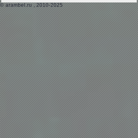
©
arambel.ru
, 2010-2025