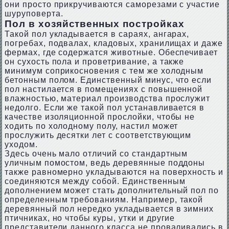
они просто прикручиваются саморезами с участие
шуруповерта.
Пол в хозяйственных постройках
Такой пол укладывается в сараях, ангарах,
погребах, подвалах, кладовых, хранилищах и даже
фермах, где содержатся животные. Обеспечивает
он сухость пола и проветривание, а также
минимум соприкосновения с тем же холодным
бетонным полом. Единственный минус, что если
пол настилается в помещениях с повышенной
влажностью, материал производства прослужит
недолго. Если же такой пол устанавливается в
качестве изоляционной прослойки, чтобы не
ходить по холодному полу, настил может
прослужить десятки лет с соответствующим
уходом.
Здесь очень мало отличий со стандартным
уличным помостом, ведь деревянные поддоны
также равномерно укладываются на поверхность и
соединяются между собой. Единственным
дополнением может стать дополнительный пол по
определенным требованиям. Например, такой
деревянный пол нередко укладывается в зимних
птичниках, но чтобы куры, утки и другие
представители данного класса не проваливались в