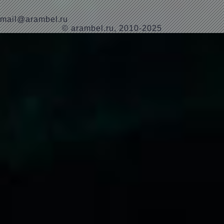
mail@arambel.ru
© arambel.ru, 2010-2025