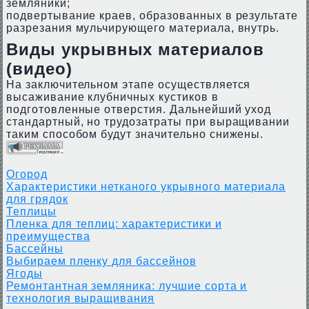
земляники;
подвертывание краев, образованных в результате
разрезания мульчирующего материала, внутрь.
Виды укрывных материалов
(видео)
На заключительном этапе осуществляется
высаживание клубничных кустиков в
подготовленные отверстия. Дальнейший уход
стандартный, но трудозатраты при выращивании
таким способом будут значительно снижены.
Огород
Характеристики нетканого укрывного материала
для грядок
Теплицы
Пленка для теплиц: характеристики и
преимущества
Бассейны
Выбираем пленку для бассейнов
Ягоды
Ремонтантная земляника: лучшие сорта и
технология выращивания