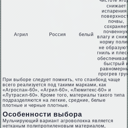
чистоте яго
снижает
испарения
поверхнос
почвы,
сохраняе
почвенну
Агрил
Россия
белый
влагу и сниж
норму поли
не образую
гниль и плес
обеспечивае
быстрый 
равномерн
прогрев гру
При выборе следует помнить, что спанбонд чаще
всего реализуется под такими марками, как
«Агроспан-60», «Агрил-60», «Люмитекс-60» и
«Лутрасил-60». Кроме того, материалы такого типа
подразделяются на легкие, средние, белые
плотные и черные плотные.
Особенности выбора
Мульчирующий вариант агроволокна является
нетканым полипропиленовым материалом,