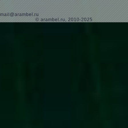
mail@arambel.ru
© arambel.ru, 2010-2025