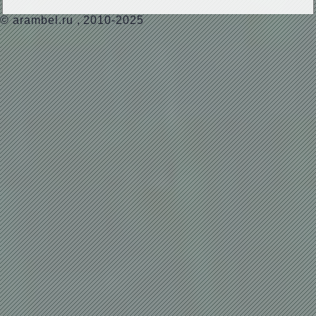
©
arambel.ru
, 2010-2025