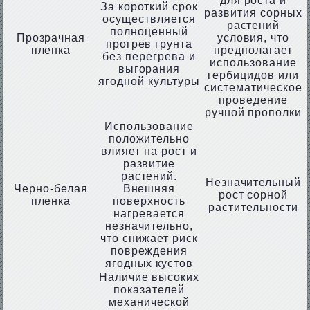
для роста и
За короткий срок
развития сорных
осуществляется
растений
полноценный
Прозрачная
условия, что
прогрев грунта
пленка
предполагает
без перегрева и
использование
выгорания
гербицидов или
ягодной культуры
систематическое
проведение
ручной прополки
Использование
положительно
влияет на рост и
развитие
растений.
Незначительный
Черно-белая
Внешняя
рост сорной
пленка
поверхность
растительности
нагревается
незначительно,
что снижает риск
повреждения
ягодных кустов
Наличие высоких
показателей
механической