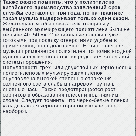
Также важно помнить, что у полиэтилена
китайского производства заявленный срок
службы составляет три года, но на практике
такая мульча выдерживает только один сезон.
Желательно, чтобы показатели толщины у
выбранного мульчирующего полиэтилена были не
меньше 40−50 мк. Специальные пленки с уже
готовыми под посадку отверстиями удобны в
применении, но недолговечны. Если в качестве
мульчи применяется полиэтилен, то полив ягодной
культуры осуществляется посредством капельной
системы орошения.
Популярность трех- или двухслойных черно-белых
полиэтиленовых мульчирующих пленок
обусловлена высокой степенью отражения
солнечного света слабым нагревом грунта в
дневные часы. Также предотвращается рост
сорняков и образования плесени под нижним
слоем. Следует помнить, что черно-белые пленки
укладываются черной стороной к почве, а не
наоборот.