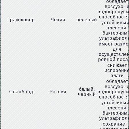
обладает
воздухо- 
водопропуск
способност
Граунковер
Чехия
зеленый
устойчивый
плесени,
бактериям
ультрафиол
имеет разме
для
осуществле
ровной поса
снижает
испарени
влаги
обладает
воздухо- 
белый,
Спанбонд
Россия
водопропуск
черный
способност
устойчивый
плесени,
бактериям
ультрафиол
сохраняет 