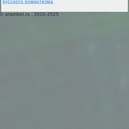
русского романтизма
©
arambel.ru
, 2010-2025