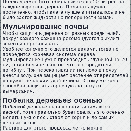
Полив должен быть обильный около 50 литров на
каждое взрослое дерево. Поливать нужно
постепенно, чтобы влага лучше впитывалась и не
было застоя жидкости на поверхности земли.
Мульчирование почвы
Чтобы защитить деревья от разных вредителей,
вокруг каждого саженца рекомендуется рыхлить
землю и перекапывать.
Удобнее конечно это делается вилами, тогда не
повредится корневая система дерева.
Мульчирование нужно производить глубиной 15-20
см, тогда больше шансов, что все вредители
погибнут. При перекапывании неплохо в почву
внести золу, она защищает растение от вредителей
и служит неплохим удобрением. К тому же зола
способна защитить корневую систему от
вымерзания.
Побелка деревьев осенью
Побелкой деревьев в основном занимаются
весной, хотя правильно будет сделать это осенью.
Белить нужно весь ствол от корня и до самых
первых веток.
Раствор для этого процесса легко можно