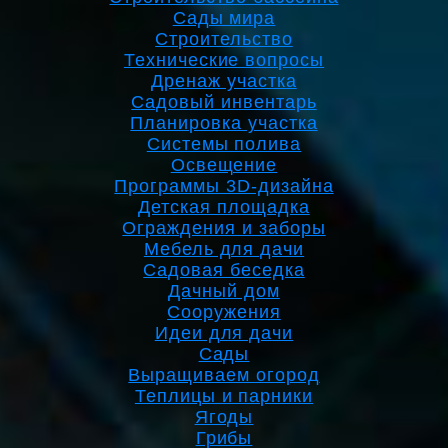
Сады мира
Строительство
Технические вопросы
Дренаж участка
Садовый инвентарь
Планировка участка
Системы полива
Освещение
Программы 3D-дизайна
Детская площадка
Ограждения и заборы
Мебель для дачи
Садовая беседка
Дачный дом
Сооружения
Идеи для дачи
Сады
Выращиваем огород
Теплицы и парники
Ягоды
Грибы