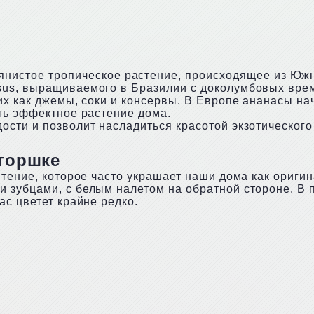
янистое тропическое растение, происходящее из Юж
us, выращиваемого в Бразилии с доколумбовых врем
их как джемы, соки и консервы. В Европе ананасы н
ть эффектное растение дома.
сти и позволит насладиться красотой экзотического 
 горшке
стение, которое часто украшает наши дома как ориг
зубцами, с белым налетом на обратной стороне. В п
ас цветет крайне редко.