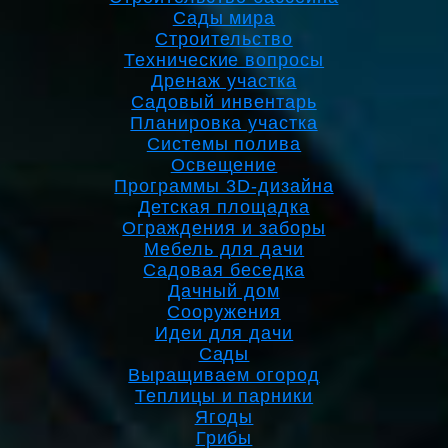
Сады мира
Строительство
Технические вопросы
Дренаж участка
Садовый инвентарь
Планировка участка
Системы полива
Освещение
Программы 3D-дизайна
Детская площадка
Ограждения и заборы
Мебель для дачи
Садовая беседка
Дачный дом
Сооружения
Идеи для дачи
Сады
Выращиваем огород
Теплицы и парники
Ягоды
Грибы