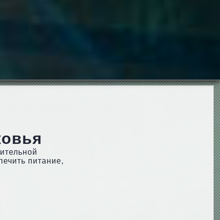
ковья
шительной
печить питание,