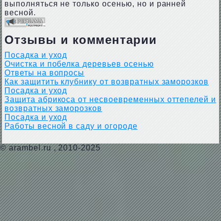
выполняться не только осенью, но и ранней
весной.
Отзывы и комментарии
Посадка и уход
Очистка и побелка деревьев осенью
Ответы на вопросы
Как защитить клубнику от возвратных заморозков
Посадка и уход
Защита абрикоса от несвоевременных оттепелей и
возвратных заморозков
Посадка и уход
Работы весной в саду и огороде
©
arambel.ru
, 2010-2025