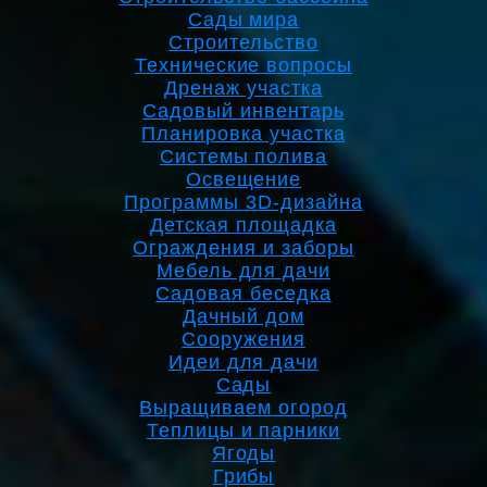
Сады мира
Строительство
Технические вопросы
Дренаж участка
Садовый инвентарь
Планировка участка
Системы полива
Освещение
Программы 3D-дизайна
Детская площадка
Ограждения и заборы
Мебель для дачи
Садовая беседка
Дачный дом
Сооружения
Идеи для дачи
Сады
Выращиваем огород
Теплицы и парники
Ягоды
Грибы