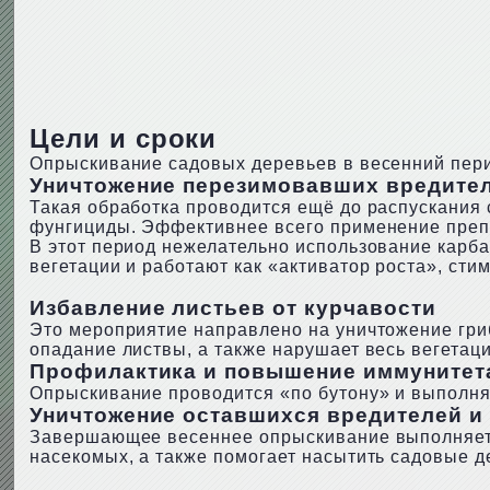
Цели и сроки
Опрыскивание садовых деревьев в весенний перио
Уничтожение перезимовавших вредите
Такая обработка проводится ещё до распускания
фунгициды. Эффективнее всего применение препа
В этот период нежелательно использование карб
вегетации и работают как «активатор роста», ст
Избавление листьев от курчавости
Это мероприятие направлено на уничтожение гри
опадание листвы, а также нарушает весь вегетац
Профилактика и повышение иммунитет
Опрыскивание проводится «по бутону» и выполня
Уничтожение оставшихся вредителей и
Завершающее весеннее опрыскивание выполняется
насекомых, а также помогает насытить садовые д