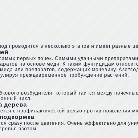
д проводится в несколько этапов и имеет разные це
лей
 самых первых почек. Самыми удачными препаратами
ратов на основе меди. К таким фунгицидам относитс
амида или препаратов, содержащих мочевину. Азотс
имулируя преждевременное пробуждение растений.
бкового возбудителя, который таится между почечны
ионный цикл.
а дерева
ется с профилактической целью против появления му
 подкормка
 сразу после цветения. Очень эффективно для уни
еревья азотом.