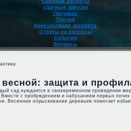
уДачные десерты
уДачные закуски
Питомцы
Прочее
Консультация эксперта
Ответы на вопросы
События
Вопросы
актика
весной: защита и профил
ждый сад нуждается в своевременном проведении ме
. Вместе с пробуждением и набуханием первых поче
е. Весеннее опрыскивание деревьев помогает избав