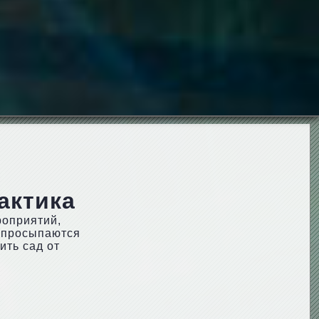
актика
роприятий,
к просыпаются
ить сад от