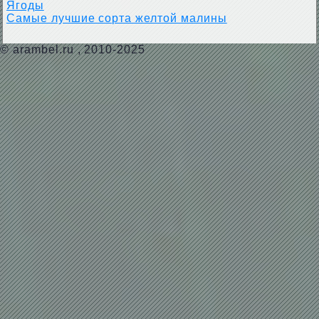
Ягоды
Самые лучшие сорта желтой малины
©
arambel.ru
, 2010-2025