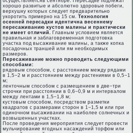
осуществляетсяв сентябре. Пересадке подлежат
хорошо развитые и абсолютно здоровые побеги,
верхушку которых следует предварительно
укоротить примерно на 15 см.
Технология
осенней пересадки идентична весеннему
пересаживанию кустов малины
и практически
не имеет отличий.
Главным условием является
правильная и заблаговременная подготовка
участка под высаживание малины, а также копка
посадочных траншей или ям необходимых
размеров.
Пересаживание можно проводить следующими
способами:
рядовым способом, с расстоянием между рядами
в 1,5−2 м и расстоянием между растениями в 0,5−1
м;
ленточным способом с размещением в две−три
строчки при расстоянии в 0,6−0,9 м и интервалом
между лентами в 1,5−1,8 м;
кустовым способом, посредством разметки
квадратов с размерами сторон в 1−1,5 м или при
одиночном высаживании на наиболее солнечных и
возвышенных участках.
После проведения мероприятия следует провести
мульчирование ягодных насаждений торфом или