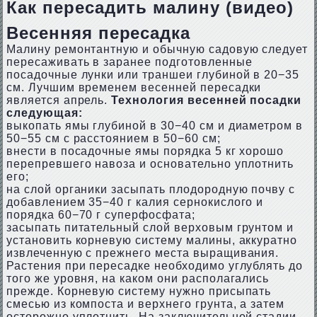
Как пересадить малину (видео)
Весенняя пересадка
Малину ремонтантную и обычную садовую следует
пересаживать в заранее подготовленные
посадочные лунки или траншеи глубиной в 20−35
см. Лучшим временем весенней пересадки
является апрель.
Технология весенней посадки
следующая:
выкопать ямы глубиной в 30−40 см и диаметром в
50−55 см с расстоянием в 50−60 см;
внести в посадочные ямы порядка 5 кг хорошо
перепревшего навоза и основательно уплотнить
его;
на слой органики засыпать плодородную почву с
добавлением 35−40 г калия сернокислого и
порядка 60−70 г суперфосфата;
засыпать питательный слой верховым грунтом и
установить корневую систему малины, аккуратно
извлеченную с прежнего места выращивания.
Растения при пересадке необходимо углублять до
того же уровня, на каком они располагались
прежде. Корневую систему нужно присыпать
смесью из компоста и верхнего грунта, а затем
осторожно уплотнить. На заключительной стадии