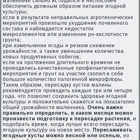
малиннике сильно истощился и неспособен
обеспечить должным образом питание ягодной
культуры;
если в результате неправильных агротехнических
мероприятий произошло ухудшение почвенного
состава и наблюдается недостаток
микроэлементов или изменение рн-кислотности
грунта;
при измельчении ягоды и резком снижении
урожайности, а также уменьшении количества
новых продуктивных побегов;
если на протяжении длительного времени не
проводились качественные профилактические
мероприятия и грунт на участке скопил в себе
большое количество патогенной микрофлоры.
Таким образом, пересадку кустов малины
рекомендуется проводить каждые три или четыре
года, что позволит сохранить здоровье ягодной
культуры и положительно скажется на показателях
общей урожайности малинника.
Очень важно
правильно определить, в каком месяце можно
произвести подготовку к пересадке растения,
и
подобрать время, когда лучше всего пересадить
ягодную культуру на новое место.
Пересаживать
ягодные кусты можно весной или осенью,
но