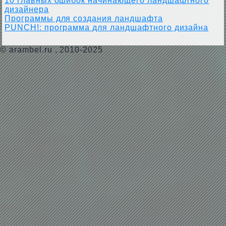
10 главных ошибок начинающего ландшафтного
дизайнера
Программы для создания ландшафта
PUNCH!: программа для ландшафтного дизайна
©
arambel.ru
, 2010-2025