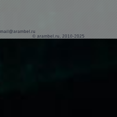
mail@arambel.ru
© arambel.ru, 2010-2025