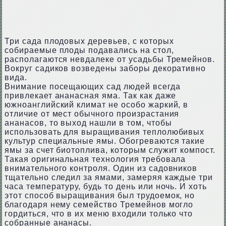
Три сада плодовых деревьев, с которых
собираемые плоды подавались на стол,
располагаются невдалеке от усадьбы Тремейнов.
Вокруг садиков возведены заборы декоративно
вида.
Внимание посещающих сад людей всегда
привлекает ананасная яма. Так как даже
южноанглийский климат не особо жаркий, в
отличие от мест обычного произрастания
ананасов, то выход нашли в том, чтобы
использовать для выращивания теплолюбивых
культур специальные ямы. Обогреваются такие
ямы за счет биотоплива, которым служит компост.
Такая оригинальная технология требовала
внимательного контроля. Один из садовников
тщательно следил за ямами, замеряя каждые три
часа температуру, будь то день или ночь. И хоть
этот способ выращивания был трудоемок, но
благодаря нему семейство Тремейнов могло
гордиться, что в их меню входили только что
собранные ананасы.