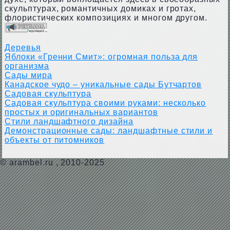
скульптурах, романтичных домиках и гротах,
флористических композициях и многом другом.
Деревья
Яблоки «Гренни Смит»: огромная польза для
организма
Сады мира
Канадское чудо – уникальные сады Бутчартов
Садовая скульптура
Садовая скульптура своими руками: несколько
простых и оригинальных вариантов
Стили ландшафтного дизайна
Демонстрационные сады: ландшафтные стили и
объекты от питомников
©
arambel.ru
, 2010-2025