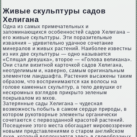
Живые скульптуры садов
Хелигана
Одна из самых примечательных и
запоминающихся особенностей садов Хелигана –
его живые скульптуры. Эти поразительные
изваяния – удивительно удачное сочетание
минералов и живых растений. Наиболее известны
из них две скульптуры — одно называется
«Спящая девушка», второе — «Голова великана».
Они стали визитной карточкой садов Хелигана,
неотделимым и, наверно, самым оригинальным
элементом ландшафта. Растения высажены таким
образом, что воспринимаются как волосы на
голове каменных скульптур, а тело девушки от
нескромных взглядов прикрыто зеленым
покрывалом из мхов.
Затерянные сады Хелигана – чудесная
возможность побыть в самом сердце природы, в
котором рукотворные элементы органически
сочетаются с первозданной красотой растений.
Посещение этого места обогащает мировоззрение
новыми представлениями о старом английском
духе, который воплощается здесь в своеобразных