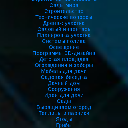
Сады мира
Строительство
Технические вопросы
Дренаж участка
Садовый инвентарь
Планировка участка
Системы полива
Освещение
Программы 3D-дизайна
Детская площадка
Ограждения и заборы
Мебель для дачи
Садовая беседка
Дачный дом
Сооружения
Идеи для дачи
Сады
Выращиваем огород
Теплицы и парники
Ягоды
Грибы