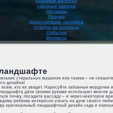
уДачные десерты
уДачные закуски
Питомцы
Прочее
Консультация эксперта
Ответы на вопросы
События
Вопросы
 ландшафте
ареньких стиральных машинок или тазики – не спешит
го дизайна!
всем, кто их увидит. Нарисуйте забавные мордочки 
андшафта дачи своими руками используют многие д
пьте почву, посадите рассаду – и через некоторое вр
аждому ребенку интересно узнать на даче своего люб
огда оригинальный ландшафтный дизайн сада и хорош