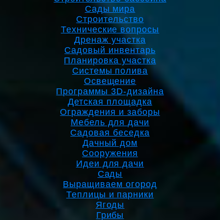
Сады мира
Строительство
Технические вопросы
Дренаж участка
Садовый инвентарь
Планировка участка
Системы полива
Освещение
Программы 3D-дизайна
Детская площадка
Ограждения и заборы
Мебель для дачи
Садовая беседка
Дачный дом
Сооружения
Идеи для дачи
Сады
Выращиваем огород
Теплицы и парники
Ягоды
Грибы