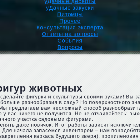
уДачные десерты
уДачные закуски
Питомцы
Прочее
Консультация эксперта
Ответы на вопросы
События
Вопросы
фигур животных
 сделайте фигурки и скульптуры своими руками! Вы з
 больше разнообразия в саду? Но поверхностного зн
 Мы предлагаем вам несложный способ разнообразит
 у вас ничего не получится. Но не отчаивайтесь: вых
ачного участка садовыми фигурами.
нять даже новичок. Итог работы зависит исключител
. Для начала запасемся инвентарем – нам понадобят
 закрепления каркаса будущего зверя), пропиленовая