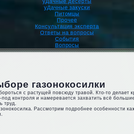
уДачные десерты
уДачные закуски
Питомцы
Прочее
Консультация эксперта
Ответы на вопросы
События
Вопросы
ыборе газонокосилки
роться с растущей повсюду травой. Кто-то делает кр
з-под контроля и намеревается захватить всё больши
 труд.
азонокосилка.
Рассмотрим подробнее особенности каж
.