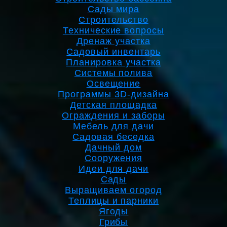
Сады мира
Строительство
Технические вопросы
Дренаж участка
Садовый инвентарь
Планировка участка
Системы полива
Освещение
Программы 3D-дизайна
Детская площадка
Ограждения и заборы
Мебель для дачи
Садовая беседка
Дачный дом
Сооружения
Идеи для дачи
Сады
Выращиваем огород
Теплицы и парники
Ягоды
Грибы