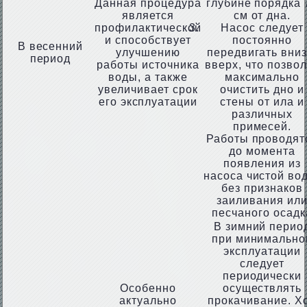
Данная процедура
глубине порядка 
является
см от дна.
профилактической
Насос следует
и способствует
постоянно
В весенний
улучшению
передвигать вниз
период
работы источника
вверх, что позво
воды, а также
максимально
увеличивает срок
очистить дно и
его эксплуатации
стены от ила и
различных
примесей.
Работы проводят
до момента
появления из
насоса чистой во
без признаков
заиливания ил
песчаного осадк
В зимний перио
при минимально
эксплуатации
следует
периодически
Особенно
осуществлять
актуально
прокачивание. Х