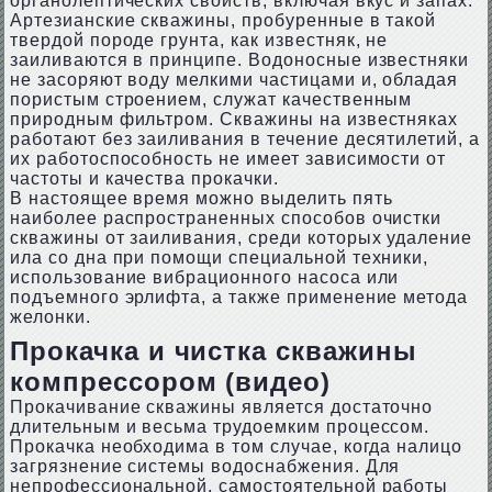
органолептических свойств, включая вкус и запах.
Артезианские скважины, пробуренные в такой
твердой породе грунта, как известняк, не
заиливаются в принципе. Водоносные известняки
не засоряют воду мелкими частицами и, обладая
пористым строением, служат качественным
природным фильтром. Скважины на известняках
работают без заиливания в течение десятилетий, а
их работоспособность не имеет зависимости от
частоты и качества прокачки.
В настоящее время можно выделить пять
наиболее распространенных способов очистки
скважины от заиливания, среди которых удаление
ила со дна при помощи специальной техники,
использование вибрационного насоса или
подъемного эрлифта, а также применение метода
желонки.
Прокачка и чистка скважины
компрессором (видео)
Прокачивание скважины является достаточно
длительным и весьма трудоемким процессом.
Прокачка необходима в том случае, когда налицо
загрязнение системы водоснабжения. Для
непрофессиональной, самостоятельной работы