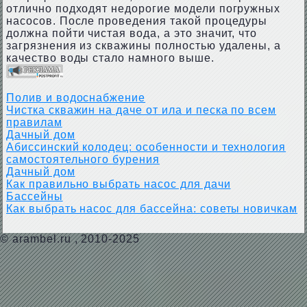
отлично подходят недорогие модели погружных
насосов. После проведения такой процедуры
должна пойти чистая вода, а это значит, что
загрязнения из скважины полностью удалены, а
качество воды стало намного выше.
Полив и водоснабжение
Чистка скважин на даче от ила и песка по всем
правилам
Дачный дом
Абиссинский колодец: особенности и технология
самостоятельного бурения
Дачный дом
Как правильно выбрать насос для дачи
Бассейны
Как выбрать насос для бассейна: советы новичкам
©
arambel.ru
, 2010-2025