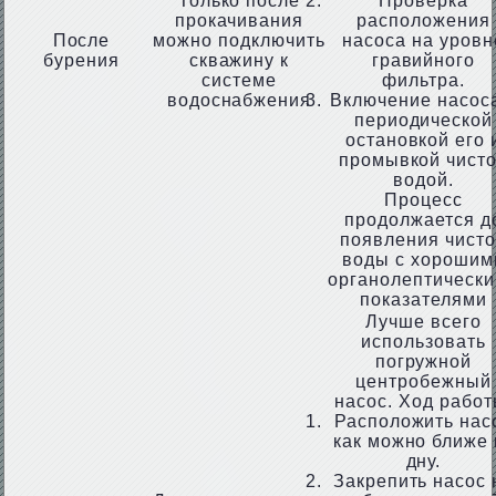
Только после
Проверка
прокачивания
расположения
После
можно подключить
насоса на уровн
бурения
скважину к
гравийного
системе
фильтра.
водоснабжения
Включение насоса
периодической
остановкой его 
промывкой чист
водой.
Процесс
продолжается д
появления чист
воды с хорошим
органолептическ
показателями
Лучше всего
использовать
погружной
центробежный
насос. Ход работ
Расположить нас
как можно ближе 
дну.
Закрепить насос 