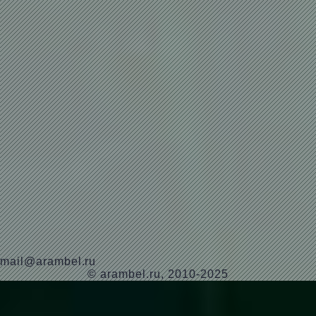
mail@arambel.ru
© arambel.ru, 2010-2025