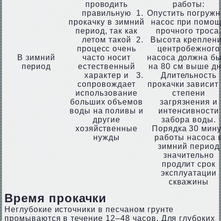
проводить
работы:
правильную
Опустить погружн
прокачку в зимний
насос при помо
период, так как
прочного троса
летом такой
Высота креплен
процесс очень
центробежного
В зимний
часто носит
насоса должна б
период
естественный
на 80 см выше дн
характер и
Длительность
сопровождает
прокачки зависит
использование
степени
больших объемов
загрязнения и
воды на поливы и
интенсивности
другие
забора воды.
хозяйственные
Порядка 30 мину
нужды
работы насоса 
зимний период
значительно
продлит срок
эксплуатации
скважины
Время прокачки
Неглубокие источники в песчаном грунте
промываются в течение 12–48 часов. Для глубоких