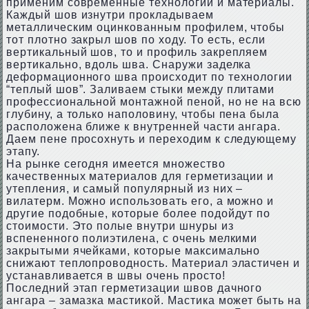
применим современные технологии и материалы.
Каждый шов изнутри прокладываем
металлическим оцинкованным профилем, чтобы
тот плотно закрыл шов по ходу. То есть, если
вертикальный шов, то и профиль закрепляем
вертикально, вдоль шва. Снаружи заделка
деформационного шва происходит по технологии
“теплый шов”. Заливаем стыки между плитами
профессиональной монтажной пеной, но не на всю
глубину, а только наполовину, чтобы пена была
расположена ближе к внутренней части ангара.
Даем пене просохнуть и переходим к следующему
этапу.
На рынке сегодня имеется множество
качественных материалов для герметизации и
утепления, и самый популярный из них –
вилатерм. Можно использовать его, а можно и
другие подобные, которые более подойдут по
стоимости. Это полые внутри шнуры из
вспененного полиэтилена, с очень мелкими
закрытыми ячейками, которые максимально
снижают теплопроводность. Материал эластичен и
устанавливается в швы очень просто!
Последний этап герметизации швов дачного
ангара – замазка мастикой. Мастика может быть на