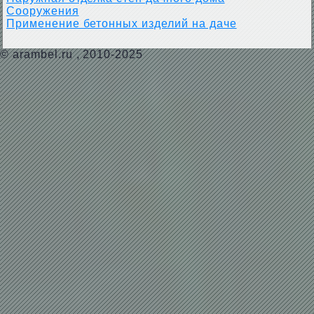
Сооружения
Применение бетонных изделий на даче
©
arambel.ru
, 2010-2025