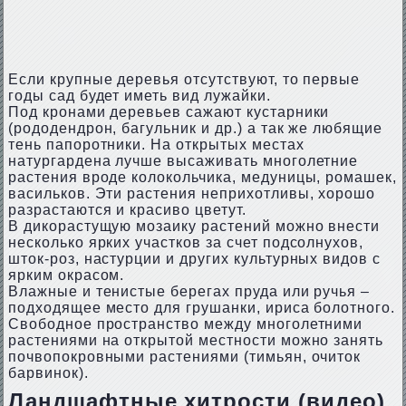
Если крупные деревья отсутствуют, то первые
годы сад будет иметь вид лужайки.
Под кронами деревьев сажают кустарники
(рододендрон, багульник и др.) а так же любящие
тень папоротники. На открытых местах
натургардена лучше высаживать многолетние
растения вроде колокольчика, медуницы, ромашек,
васильков. Эти растения неприхотливы, хорошо
разрастаются и красиво цветут.
В дикорастущую мозаику растений можно внести
несколько ярких участков за счет подсолнухов,
шток-роз, настурции и других культурных видов с
ярким окрасом.
Влажные и тенистые берегах пруда или ручья –
подходящее место для грушанки, ириса болотного.
Свободное пространство между многолетними
растениями на открытой местности можно занять
почвопокровными растениями (тимьян, очиток
барвинок).
Ландшафтные хитрости (видео)