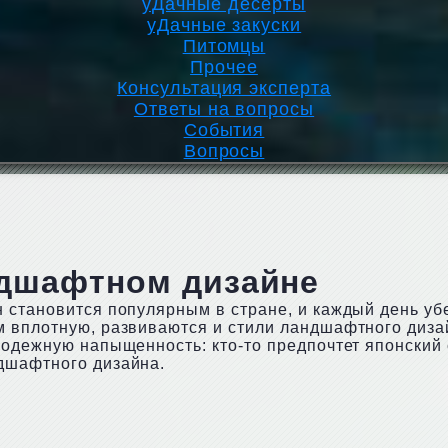
уДачные десерты
уДачные закуски
Питомцы
Прочее
Консультация эксперта
Ответы на вопросы
События
Вопросы
дшафтном дизайне
н становится популярным в стране, и каждый день у
м вплотную, развиваются и стили ландшафтного диза
одежную напыщенность: кто-то предпочтет японский с
дшафтного дизайна.