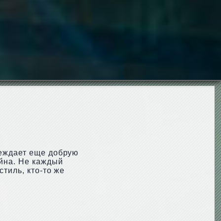
беждает еще добрую
йна. Не каждый
тиль, кто-то же