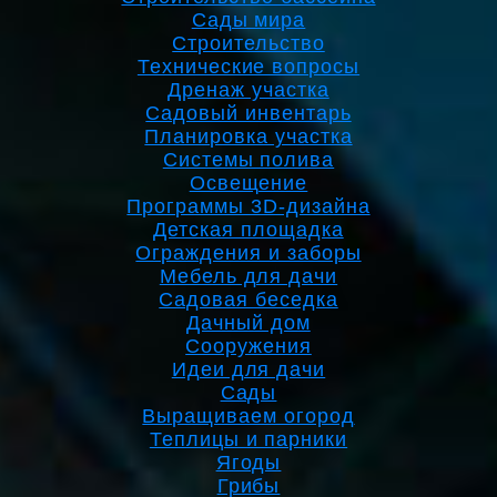
Сады мира
Строительство
Технические вопросы
Дренаж участка
Садовый инвентарь
Планировка участка
Системы полива
Освещение
Программы 3D-дизайна
Детская площадка
Ограждения и заборы
Мебель для дачи
Садовая беседка
Дачный дом
Сооружения
Идеи для дачи
Сады
Выращиваем огород
Теплицы и парники
Ягоды
Грибы