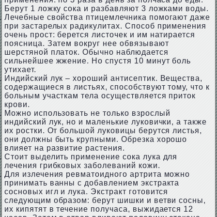
Берут 1 ложку сока и разбавляют 3 ложками воды.
Лечебные свойства птицемлечника помогают даже
при застарелых радикулитах. Способ применения
очень прост: берется листочек и им натирается
поясница. Затем вокруг нее обвязывают
шерстяной платок. Обычно наблюдается
сильнейшее жжение. Но спустя 10 минут боль
утихает.
Индийский лук – хороший антисептик. Вещества,
содержащиеся в листьях, способствуют тому, что к
больным участкам тела осуществляется приток
крови.
Можно использовать не только взрослый
индийский лук, но и маленькие луковички, а также
их ростки. От большой луковицы берутся листья,
они должны быть крупными. Обрезка хорошо
влияет на развитие растения.
Стоит выделить применение сока лука для
лечения грибковых заболеваний кожи.
Для излечения ревматоидного артрита можно
принимать ванны с добавлением экстракта
сосновых игл и лука. Экстракт готовится
следующим образом: берут шишки и ветви сосны,
их кипятят в течение получаса, выжидается 12