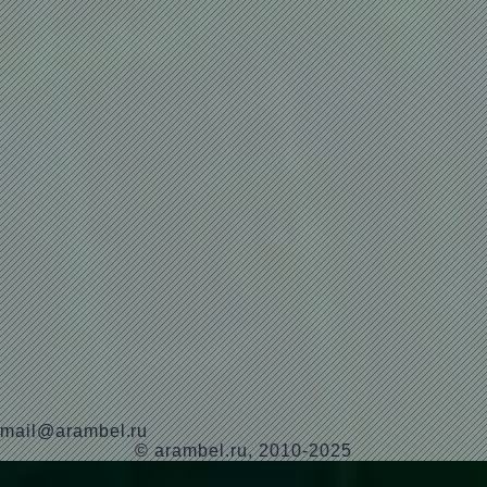
mail@arambel.ru
© arambel.ru, 2010-2025