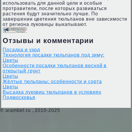
использовать для данной цели и особые
протравители, после которых развиваться
растения будут значительно лучше. По
завершении цветения тюльпанов вне зависимости
от региона луковицы выкапывают.
Отзывы и комментарии
Посадка и уход
Технология посадки тюльпанов под зиму:
Цветы
Особенности посадки тюльпанов весной в
открытый грунт
Цветы
Жёлтые тюльпаны: особенности и сорта
Цветы
Высадка луковиц тюльпанов в условиях
Подмосковья
©
arambel.ru
, 2010-2025