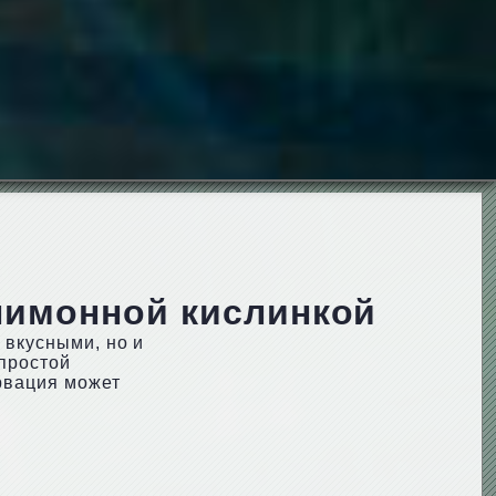
лимонной кислинкой
 вкусными, но и
 простой
рвация может