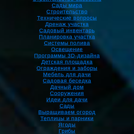
Сады мира
Строительство
Технические вопросы
Дренаж участка
Садовый инвентарь
Планировка участка
Системы полива
Освещение
Программы 3D-дизайна
Детская площадка
Ограждения и заборы
Мебель для дачи
Садовая беседка
Дачный дом
Сооружения
Идеи для дачи
Сады
Выращиваем огород
Теплицы и парники
Ягоды
Грибы