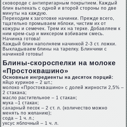
сковороде с антипригарным покрытием. Каждый
блин выпекать с одной и второй стороны по две
минуты на каждую.
Переходим к заготовке начинки. Прежде всего,
тщательно промываем яблоки, чистим их от
кожуры и семечек. Трем их на терке. Добавляем к
ним крем-сыр и миксером взбиваем смесь.
Начинка готова!
Каждый блин наполняем начинкой 2-3 ст. ложки.
Выкладываем блины на тарелку. Блинчики с
начинкой готовы!
Блины-скороспелки на молоке
«Простоквашино»
Основные ингредиенты на десяток порций:
яйцо куриное – 2 шт.;
молоко «Простоквашино» с долей жирности 2,5% –
2 стакана;
масло растительное – 1 стакан;
мука –1 стакан;
сахарный песок – 2 ст. л. (количество можно
менять по желанию);
сода – 1 ч. л.;
уксус яблочный – 1 ч. л.