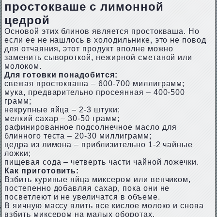
простокваше с лимонной
цедрой
Основой этих блинов является простокваша. Но
если ее не нашлось в холодильнике, это не повод
для отчаяния, этот продукт вполне можно
заменить сывороткой, нежирной сметаной или
молоком.
Для готовки понадобится:
свежая простокваша – 600-700 миллиграмм;
мука, предварительно просеянная – 400-500
грамм;
некрупные яйца – 2-3 штуки;
мелкий сахар – 30-50 грамм;
рафинированное подсолнечное масло для
блинного теста – 20-30 миллиграмм;
цедра из лимона – приблизительно 1-2 чайные
ложки;
пищевая сода – четверть части чайной ложечки.
Как приготовить:
Взбить куриные яйца миксером или венчиком,
постепенно добавляя сахар, пока они не
посветлеют и не увеличатся в объеме.
В яичную массу влить все кислое молоко и снова
взбить миксером на малых оборотах.