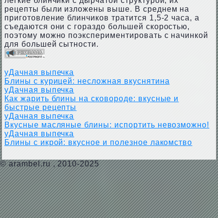
легкие блинчики с дырчатой структурой, их
рецепты были изложены выше. В среднем на
приготовление блинчиков тратится 1,5-2 часа, а
съедаются они с гораздо большей скоростью,
поэтому можно поэкспериментировать с начинкой
для большей сытности.
уДачная выпечка
Блины с курицей: несложная вкуснятина
уДачная выпечка
Как жарить блины на сковороде: вкусные и
быстрые рецепты
уДачная выпечка
Вкусные масляные блины: испортить невозможно!
уДачная выпечка
Блины с икрой: вкусное и полезное лакомство
©
arambel.ru
, 2010-2025