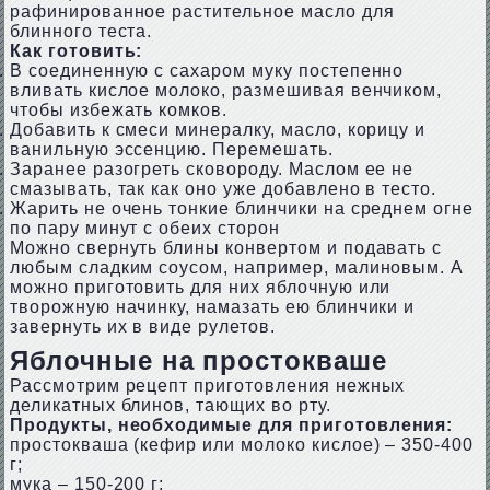
рафинированное растительное масло для
блинного теста.
Как готовить:
В соединенную с сахаром муку постепенно
вливать кислое молоко, размешивая венчиком,
чтобы избежать комков.
Добавить к смеси минералку, масло, корицу и
ванильную эссенцию. Перемешать.
Заранее разогреть сковороду. Маслом ее не
смазывать, так как оно уже добавлено в тесто.
Жарить не очень тонкие блинчики на среднем огне
по пару минут с обеих сторон
Можно свернуть блины конвертом и подавать с
любым сладким соусом, например, малиновым. А
можно приготовить для них яблочную или
творожную начинку, намазать ею блинчики и
завернуть их в виде рулетов.
Яблочные на простокваше
Рассмотрим рецепт приготовления нежных
деликатных блинов, тающих во рту.
Продукты, необходимые для приготовления:
простокваша (кефир или молоко кислое) – 350-400
г;
мука – 150-200 г;