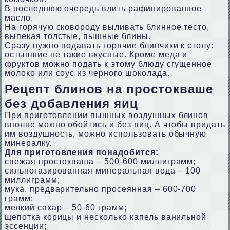
В последнюю очередь влить рафинированное
масло.
На горячую сковороду выливать блинное тесто,
выпекая толстые, пышные блины.
Сразу нужно подавать горячие блинчики к столу:
остывшие не такие вкусные. Кроме меда и
фруктов можно подать к этому блюду сгущенное
молоко или соус из черного шоколада.
Рецепт блинов на простокваше
без добавления яиц
При приготовлении пышных воздушных блинов
вполне можно обойтись и без яиц. А чтобы придать
им воздушность, можно использовать обычную
минералку.
Для приготовления понадобится:
свежая простокваша – 500-600 миллиграмм;
сильногазированная минеральная вода – 100
миллиграмм;
мука, предварительно просеянная – 600-700
грамм;
мелкий сахар – 50-60 грамм;
щепотка корицы и несколько капель ванильной
эссенции;