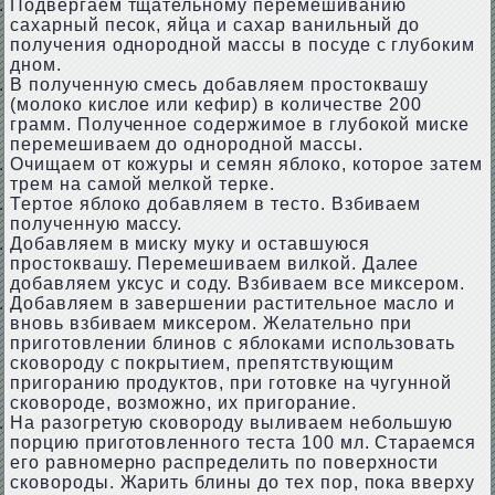
Подвергаем тщательному перемешиванию
сахарный песок, яйца и сахар ванильный до
получения однородной массы в посуде с глубоким
дном.
В полученную смесь добавляем простоквашу
(молоко кислое или кефир) в количестве 200
грамм. Полученное содержимое в глубокой миске
перемешиваем до однородной массы.
Очищаем от кожуры и семян яблоко, которое затем
трем на самой мелкой терке.
Тертое яблоко добавляем в тесто. Взбиваем
полученную массу.
Добавляем в миску муку и оставшуюся
простоквашу. Перемешиваем вилкой. Далее
добавляем уксус и соду. Взбиваем все миксером.
Добавляем в завершении растительное масло и
вновь взбиваем миксером. Желательно при
приготовлении блинов с яблоками использовать
сковороду с покрытием, препятствующим
пригоранию продуктов, при готовке на чугунной
сковороде, возможно, их пригорание.
На разогретую сковороду выливаем небольшую
порцию приготовленного теста 100 мл. Стараемся
его равномерно распределить по поверхности
сковороды. Жарить блины до тех пор, пока вверху