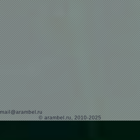
mail@arambel.ru
© arambel.ru, 2010-2025