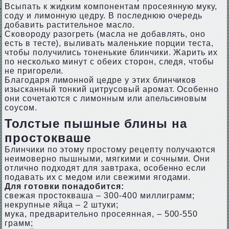
Всыпать к жидким компонентам просеянную муку,
соду и лимонную цедру. В последнюю очередь
добавить растительное масло.
Сковороду разогреть (масла не добавлять, оно
есть в тесте), выливать маленькие порции теста,
чтобы получились тоненькие блинчики. Жарить их
по несколько минут с обеих сторон, следя, чтобы
не пригорели.
Благодаря лимонной цедре у этих блинчиков
изысканный тонкий цитрусовый аромат. Особенно
они сочетаются с лимонным или апельсиновым
соусом.
Толстые пышные блины на
простокваше
Блинчики по этому простому рецепту получаются
неимоверно пышными, мягкими и сочными. Они
отлично подходят для завтрака, особенно если
подавать их с медом или свежими ягодами.
Для готовки понадобится:
свежая простокваша – 300-400 миллиграмм;
некрупные яйца – 2 штуки;
мука, предварительно просеянная, – 500-550
грамм;