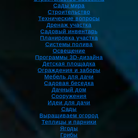
Сады мира
Строительство
Технические вопросы
Дренаж участка
Садовый инвентарь
Планировка участка
Системы полива
Освещение
Программы 3D-дизайна
Детская площадка
Ограждения и заборы
Мебель для дачи
Садовая беседка
Дачный дом
Сооружения
Идеи для дачи
Сады
Выращиваем огород
Теплицы и парники
Ягоды
Грибы