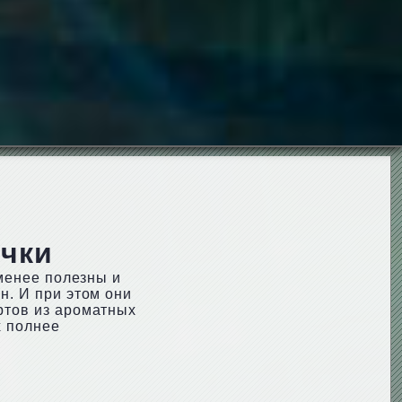
ечки
 менее полезны и
н. И при этом они
ертов из ароматных
х полнее