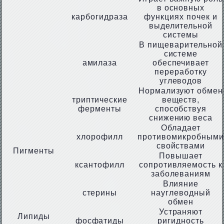
в основных
карбогидраза
функциях почек и
выделительной
системы
В пищеварительной
системе
амилаза
обеспечивает
переработку
углеводов
Нормализуют обмен
триптические
веществ,
ферменты
способствуя
снижению веса
Обладает
хлорофилл
противомикробными
свойствами
Пигменты
Повышает
ксантофилл
сопротивляемость к
заболеваниям
Влияние
стерины
науглеводный
обмен
Устраняют
Липиды
фосфатиды
ригидность