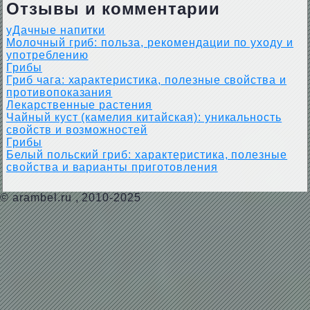
Отзывы и комментарии
уДачные напитки
Молочный гриб: польза, рекомендации по уходу и
употреблению
Грибы
Гриб чага: характеристика, полезные свойства и
противопоказания
Лекарственные растения
Чайный куст (камелия китайская): уникальность
свойств и возможностей
Грибы
Белый польский гриб: характеристика, полезные
свойства и варианты приготовления
©
arambel.ru
, 2010-2025