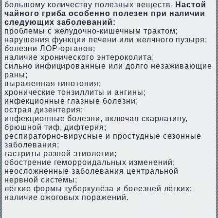
большому количеству полезных веществ.
Настой
чайного гриба особенно полезен при наличии
следующих заболеваний:
проблемы с желудочно-кишечным трактом;
нарушения функции печени или желчного пузыря;
болезни ЛОР-органов;
наличие хронического энтероколита;
сильно инфицированные или долго незаживающие
раны;
выраженная гипотония;
хронические тонзиллиты и ангины;
инфекционные глазные болезни;
острая дизентерия;
инфекционные болезни, включая скарлатину,
брюшной тиф, дифтерия;
респираторно-вирусные и простудные сезонные
заболевания;
гастриты разной этиологии;
обострение геморроидальных изменений;
неосложненные заболевания центральной
нервной системы;
лёгкие формы туберкулёза и болезней лёгких;
наличие ожоговых поражений.