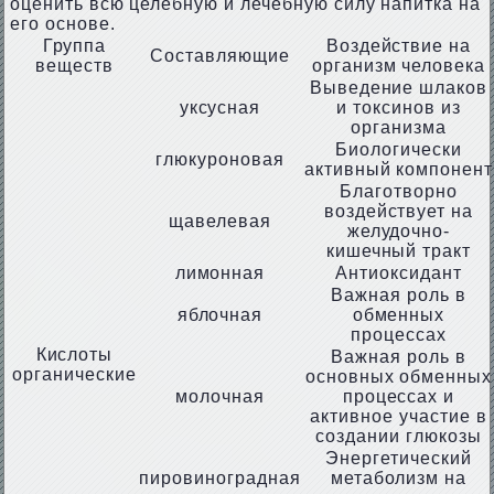
оценить всю целебную и лечебную силу напитка на
его основе.
Группа
Воздействие на
Составляющие
веществ
организм человека
Выведение шлаков
уксусная
и токсинов из
организма
Биологически
глюкуроновая
активный компонент
Благотворно
воздействует на
щавелевая
желудочно-
кишечный тракт
лимонная
Антиоксидант
Важная роль в
яблочная
обменных
процессах
Кислоты
Важная роль в
органические
основных обменных
молочная
процессах и
активное участие в
создании глюкозы
Энергетический
пировиноградная
метаболизм на