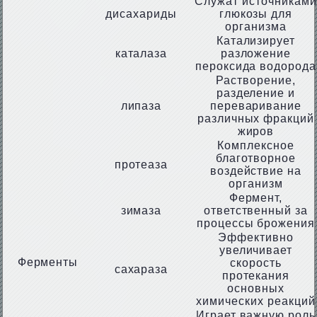
Служат источниками
дисахариды
глюкозы для
организма
Катализирует
каталаза
разложение
пероксида водорода
Растворение,
разделение и
липаза
переваривание
различных фракций
жиров
Комплексное
благотворное
протеаза
воздействие на
организм
Фермент,
зимаза
ответственный за
процессы брожения
Эффективно
увеличивает
Ферменты
скорость
сахараза
протекания
основных
химических реакций
Играет важную роль