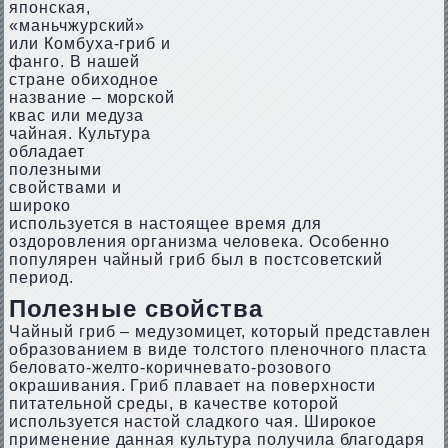
японская,
«маньчжурский»
или Комбуха-гриб и
фанго. В нашей
стране обиходное
название – морской
квас или медуза
чайная. Культура
обладает
полезными
свойствами и
широко
используется в настоящее время для
оздоровления организма человека. Особенно
популярен чайный гриб был в постсоветский
период.
Полезные свойства
Чайный гриб – медузомицет, который представлен
образованием в виде толстого пленочного пласта
беловато-желто-коричневато-розового
окрашивания. Гриб плавает на поверхности
питательной среды, в качестве которой
используется настой сладкого чая. Широкое
применение данная культура получила благодаря