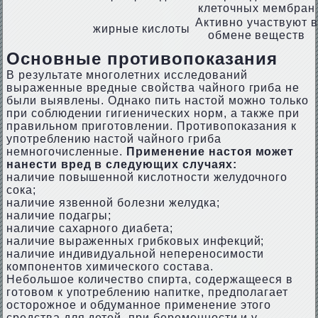
клеточных мембран
Активно участвуют в
жирные кислоты
обмене веществ
Основные противопоказания
В результате многолетних исследований
выраженные вредные свойства чайного гриба не
были выявлены. Однако пить настой можно только
при соблюдении гигиенических норм, а также при
правильном приготовлении. Противопоказания к
употреблению настой чайного гриба
немногочисленные.
Применение настоя может
нанести вред в следующих случаях:
наличие повышенной кислотности желудочного
сока;
наличие язвенной болезни желудка;
наличие подагры;
наличие сахарного диабета;
наличие выраженных грибковых инфекций;
наличие индивидуальной непереносимости
компонентов химического состава.
Небольшое количество спирта, содержащееся в
готовом к употреблению напитке, предполагает
осторожное и обдуманное применение этого
средства для детей, при беременности и у