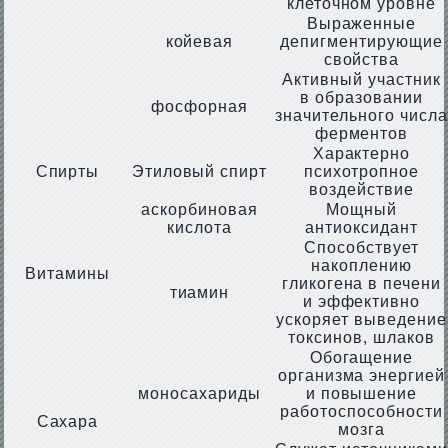
клеточном уровне
Выраженные
койевая
депигментирующие
свойства
Активный участник
в образовании
фосфорная
значительного числа
ферментов
Характерно
Спирты
Этиловый спирт
психотропное
воздействие
аскорбиновая
Мощный
кислота
антиоксидант
Способствует
накоплению
Витамины
гликогена в печени
тиамин
и эффективно
ускоряет выведение
токсинов, шлаков
Обогащение
организма энергией
моносахариды
и повышение
работоспособности
Сахара
мозга