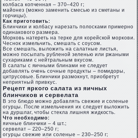
колбаса копченная – 370–420 г;
майонез (можно заменить смесью из сметаны и
горчицы).
Как приготовить:
Блинчики и колбасу нарезать полосками примерно
одинакового размера.
Морковь натереть на терке для корейской моркови.
Чеснок измельчить, смешать с соусом.
Все смешать, выложить на салатные листья,
можно посыпать рубленой зеленью или ржаными
сухариками с нейтральным вкусом.
В салаты с яичными блинами не следует
добавлять очень сочные продукты – помидоры,
цитрусовые. Блинчики размокнут, приобретут
неприятный привкус.
Рецепт яркого салата из яичных
блинчиков и сервелата
В это блюдо можно добавлять свежие и соленые
огурцы. После измельчения их следует выложить
на дуршлаг, чтобы стекла лишняя жидкость.
Что необходимо:
яичные блинчики – 4 шт.;
сервелат – 220–250 г;
огурцы свежие или соленые – 230–250 г;