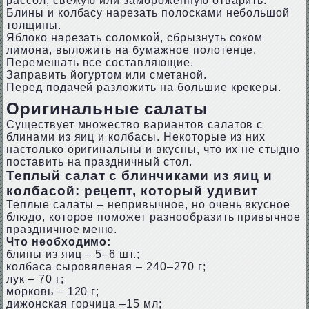
рассол, свежую или замороженную отварить.
Блины и колбасу нарезать полосками небольшой
толщины.
Яблоко нарезать соломкой, сбрызнуть соком
лимона, выложить на бумажное полотенце.
Перемешать все составляющие.
Заправить йогуртом или сметаной.
Перед подачей разложить на большие крекеры.
Оригинальные салаты
Существует множество вариантов салатов с
блинами из яиц и колбасы. Некоторые из них
настолько оригинальны и вкусны, что их не стыдно
поставить на праздничный стол.
Теплый салат с блинчиками из яиц и
колбасой: рецепт, который удивит
Теплые салаты – непривычное, но очень вкусное
блюдо, которое поможет разнообразить привычное
праздничное меню.
Что необходимо:
блины из яиц – 5–6 шт.;
колбаса сыровяленая – 240–270 г;
лук – 70 г;
морковь – 120 г;
дижонская горчица –15 мл;