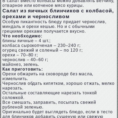
В салат вместо колбасы можно добавлять ветчину,
отварное или копченое мясо курицы.
Салат из яичных блинчиков с колбасой,
орехами и черносливом
Особую пикантность блюду придает чернослив,
миндаль и орехи кешью. Но и с обычными
грецкими орехами получается вкусно.
Что необходимо:
блины яичные – 4 шт.;
колбаса сырокопченая – 230–240 г;
огурец свежий и соленый – по 120 г;
орехи – 70–80 г;
чернослив – 40–60 г;
майонез, зелень.
Как приготовить:
Орехи обжарить на сковороде без масла,
измельчить.
Чернослив обдать кипятком, хорошо отжать, мелко
нарезать.
Остальные составляющие нарезать тонкой
соломкой.
Все смешать, заправить, посыпать свежей
рубленой зеленью.
Оригинально будет выглядеть блюдо, если в тесто
для блинчиков добавить сушеную или свежую