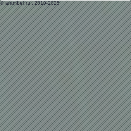
©
arambel.ru
, 2010-2025