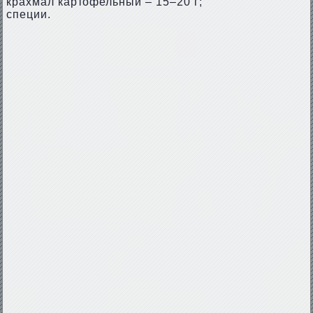
крахмал картофельный – 15–20 г;
специи.