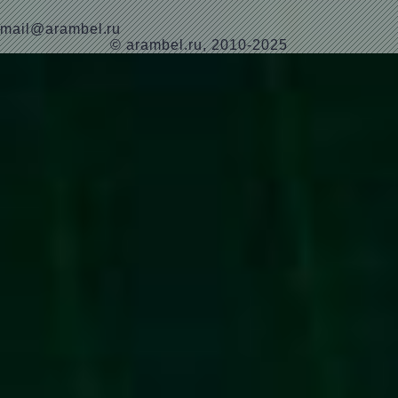
mail@arambel.ru
© arambel.ru, 2010-2025