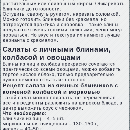
растительным или сливочным жиром. Обжаривать
блинчики до готовности.
Остудить, свернуть рулетом, нарезать соломкой.
Можно готовить блинчики без крахмала, но
потребуется практика и сноровка – такие блины
получаются очень тонкими, нежными, легко могут
порваться. Но вкус и текстура их намного лучше
варианта с крахмалом.
Салаты с яичными блинами,
колбасой и овощами
Блины из яиц и колбаса прекрасно сочетаются
практически со всеми овощами, можно добавить
тертое кислое яблоко, только предварительно
нужно немного отжать из него сок.
Рецепт салата из яичных блинчиков с
копченой колбасой и морковью
Такой салат можно подавать, не перемешивая –
все ингредиенты разложить на широком блюде, в
центр выложить соус с чесноком.
Что необходимо:
блинчики из яиц – 4–5 шт.;
морковь сырая очищенная – 130–150 г;
чеснок – 40–50 г;