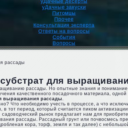
уДачные десерты
уДачные закуски
Питомцы
Прочее
Консультация эксперта
Ответы на вопросы
События
Вопросы
ия рассады
и субстрат для выращиван
ращиванию рассады. Но опытные знания и понимание
лучения качественного посадочного материала, одной
ля выращивания рассады
.
но? Что необходимо учесть в процессе, а что исключ
 в тот период, который считается пиком активизации
садоводческий рынок предлагает нам для приобрете
ивания рассады. Рассадный грунт или почвосмесь пр
робленая кора, торф, земля и так далее) с небольшо