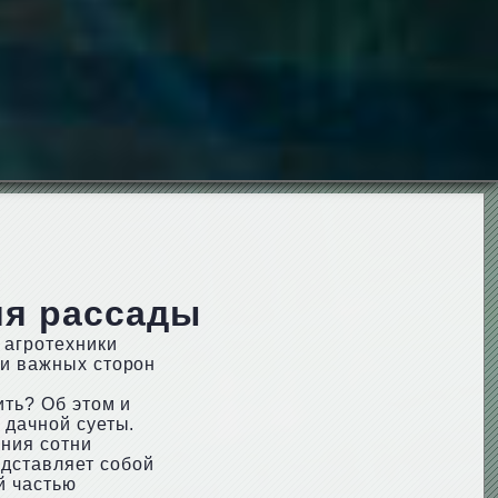
ия рассады
 агротехники
 и важных сторон
ить? Об этом и
 дачной суеты.
ния сотни
едставляет собой
й частью