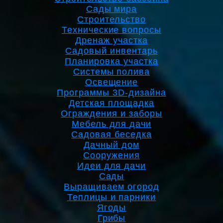
Сады мира
Строительство
Технические вопросы
Дренаж участка
Садовый инвентарь
Планировка участка
Системы полива
Освещение
Программы 3D-дизайна
Детская площадка
Ограждения и заборы
Мебель для дачи
Садовая беседка
Дачный дом
Сооружения
Идеи для дачи
Сады
Выращиваем огород
Теплицы и парники
Ягоды
Грибы