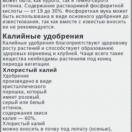
может быть, как бурого, так и темно-серого
оттенка. Содержание растворимой фосфоритной
кислоты — от 19 до 30%. Фосфоритная мука может
быть использована в виде основного удобрения до
известкования, так как вместе с известью вносить
ее не рекомендуется.
Калийные удобрения
Калийные удобрения благоприятствуют здоровому
росту растений и способствуют образованию
здоровых корневищ и клубней. Чаще всего такие
вещества необходимы растениям под конец
периода вегетации.
Хлористый калий
Удобрение
произведено в виде
кристаллического
порошка, который
имеет розовый,
серый или белый
оттенок,
содержания окиси
калия — 60%.
Хлористый калий
можно вносить в почву под лопату (осенью),