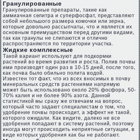
Гранулированные
Гранулированные препараты, такие как
аммиачная селитра и суперфосфат, представляют
собой небольшого размера комочки или зерна,
которые довольно рассыпчаты, что и является их
основным преимуществом перед другими видами,
так как гранулы не слипаются и отлично
распространяются по территории участка.
Жидкие комплексные
Такой вариант используют для подкормки
растений во время развития и роста. Полив почвы
ими производят один раз в 10-15 дней, после того,
как почва было обильно полита водой.
Известен тот факт, что из всех вносимых в почву
минеральных средств растениями напрямую
может быть использовано около 20% фосфора, 50-
70% калия и не более 90% азота. Данной
статистикой мы сразу же отвечаем на вопрос,
который часто задают специалистам о том, что
удобрение почвы происходит, а эффект не такой,
которого ожидали. Как видите, далеко не все
удобрения попадают в систему растений, поэтому
иногда могут происходить неприятные ситуации, в
виде которых удобрения как бы не работают.