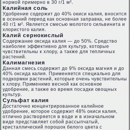
нормой примерно в 30 г/1 м².
Калийная соль
Удобрение содержит до 40% окиси калия, вносится
в осенний период как основная заправка, не более
40 г/1 м². Является смесью молотого сильвинита и
хлористого калия.
Калий сернокислый
Содержание оксида калия — до 50%. Средство
наиболее эффективно для культур, которые
чувствительны к хлору, а также для тепличных
растений.
Калимагнезия
Данная смесь содержит до 9% оксида магния и до
40% оксида калия. Применяется специально для
подкормки растений, которые очень чувствительны
к хлору. Применимо весной как основное
удобрение, а также во время посадки овощных
культур.
Сульфат калия
Достаточно концентрированное калийное
удобрение, которое содержит 48% окиси калия,
отлично растворяется в воде и в изначальном
виде представляет собой рассыпчатый,
кристаллический порошок белого цвета с