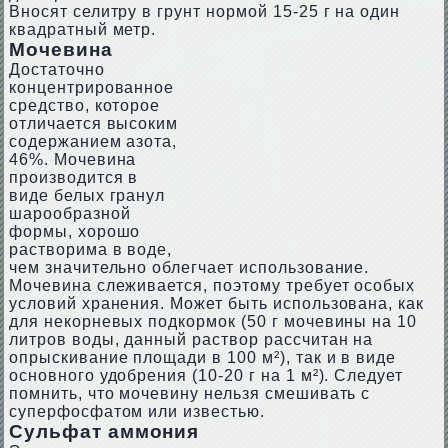
Вносят селитру в грунт нормой 15-25 г на один
квадратный метр.
Мочевина
Достаточно
концентрированное
средство, которое
отличается высоким
содержанием азота,
46%. Мочевина
производится в
виде белых гранул
шарообразной
формы, хорошо
растворима в воде,
чем значительно облегчает использование.
Мочевина слеживается, поэтому требует особых
условий хранения. Может быть использована, как
для некорневых подкормок (50 г мочевины на 10
литров воды, данный раствор рассчитан на
опрыскивание площади в 100 м²), так и в виде
основного удобрения (10-20 г на 1 м²). Следует
помнить, что мочевину нельзя смешивать с
суперфосфатом или известью.
Сульфат аммония