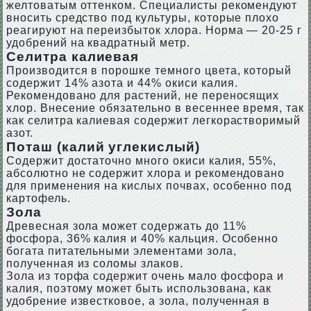
желтоватым оттенком. Специалисты рекомендуют
вносить средство под культуры, которые плохо
реагируют на переизбыток хлора. Норма — 20-25 г
удобрений на квадратный метр.
Селитра калиевая
Производится в порошке темного цвета, который
содержит 14% азота и 44% окиси калия.
Рекомендовано для растений, не переносящих
хлор. Внесение обязательно в весеннее время, так
как селитра калиевая содержит легкорастворимый
азот.
Поташ (калий углекислый)
Содержит достаточно много окиси калия, 55%,
абсолютно не содержит хлора и рекомендовано
для применения на кислых почвах, особенно под
картофель.
Зола
Древесная зола может содержать до 11%
фосфора, 36% калия и 40% кальция. Особенно
богата питательными элементами зола,
полученная из соломы злаков.
Зола из торфа содержит очень мало фосфора и
калия, поэтому может быть использована, как
удобрение известковое, а зола, полученная в