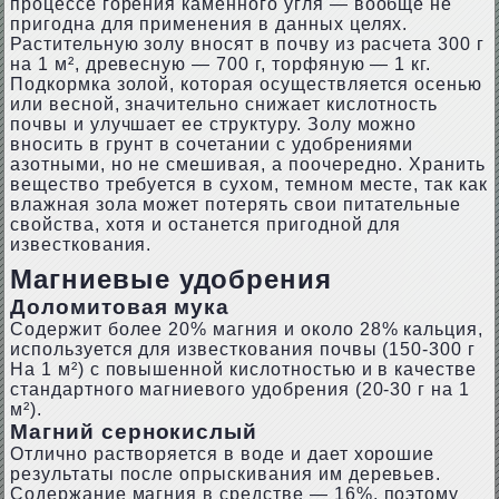
процессе горения каменного угля — вообще не
пригодна для применения в данных целях.
Растительную золу вносят в почву из расчета 300 г
на 1 м², древесную — 700 г, торфяную — 1 кг.
Подкормка золой, которая осуществляется осенью
или весной, значительно снижает кислотность
почвы и улучшает ее структуру. Золу можно
вносить в грунт в сочетании с удобрениями
азотными, но не смешивая, а поочередно. Хранить
вещество требуется в сухом, темном месте, так как
влажная зола может потерять свои питательные
свойства, хотя и останется пригодной для
известкования.
Магниевые удобрения
Доломитовая мука
Содержит более 20% магния и около 28% кальция,
используется для известкования почвы (150-300 г
На 1 м²) с повышенной кислотностью и в качестве
стандартного магниевого удобрения (20-30 г на 1
м²).
Магний сернокислый
Отлично растворяется в воде и дает хорошие
результаты после опрыскивания им деревьев.
Содержание магния в средстве — 16%, поэтому