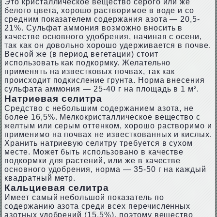
Это кристаллическое вещество серого или же
белого цвета, хорошо растворимое в воде и со
средним показателем содержания азота — 20,5-
21%. Сульфат аммония возможно вносить в
качестве основного удобрения, начиная с осени,
так как он довольно хорошо удерживается в почве.
Весной же (в период вегетации) стоит
использовать как подкормку. Желательно
применять на известковых почвах, так как
происходит подкисление грунта. Норма внесения
сульфата аммония — 25-40 г на площадь в 1 м².
Натриевая селитра
Средство с небольшим содержанием азота, не
более 16,5%. Мелкокристаллическое вещество с
желтым или серым оттенком, хорошо растворимо и
применимо на почвах не известкованных и кислых.
Хранить натриевую селитру требуется в сухом
месте. Может быть использовано в качестве
подкормки для растений, или же в качестве
основного удобрения, норма — 35-50 г на каждый
квадратный метр.
Кальциевая селитра
Имеет самый небольшой показатель по
содержанию азота среди всех перечисленных
азотных удобрений (15,5%), поэтому вещество