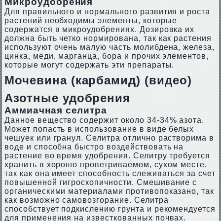
Микроудобрения
Для правильного и нормального развития и роста
растений необходимы элементы, которые
содержатся в микроудобрениях. Дозировка их
должна быть четко нормирована, так как растения
используют очень малую часть молибдена, железа,
цинка, меди, марганца, бора и прочих элементов,
которые могут содержать эти препараты.
Мочевина (карбамид) (видео)
Азотные удобрения
Аммиачная селитра
Данное вещество содержит около 34-34% азота.
Может попасть в использование в виде белых
чешуек или гранул. Селитра отлично растворима в
воде и способна быстро воздействовать на
растение во время удобрения. Селитру требуется
хранить в хорошо проветриваемом, сухом месте,
так как она имеет способность слеживаться за счет
повышенной гигроскопичности. Смешивание с
органическими материалами противопоказано, так
как возможно самовозгорание. Селитра
способствует подкислению грунта и рекомендуется
для применения на известкованных почвах.