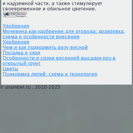
и надземной части, а также стимулирует
своевременное и обильное цветение.
Удобрения
Мочевина как удобрение для огорода: дозировка,
схема и особенности внесения
Удобрения
Чем и как подкормить розу весной
Посадка и уход
Особенности и сроки весенней высадки роз в
открытый грунт
Цветы
Подкормка лилий: схема и технология
©
arambel.ru
, 2010-2025