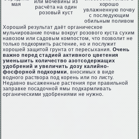
или мочевины из
мая
хорошо
расчёта на один
увлажненную почву
розовый куст
с последующим
обильным поливом
Хороший результат даёт органическое
мульчирование почвы вокруг розового куста сухим
навозом или садовым компостом, что позволит не
только подкормить растение, но и послужит
хорошей защитой грунта от пересыхания.
Очень
важно перед стадией активного цветения
уменьшить количество азотсодержащих
удобрений и увеличить дозу калийно-
фосфорной подкормки
, вносимых в виде
водного раствора под корень или по листу.
Недавно высаженные растения при правильной
заправке посадочной ямы подкармливать
органическими удобрениями не нужно.