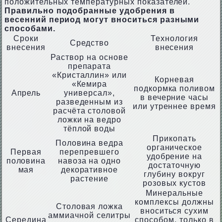
положительных температурных показателей.
Правильно подобранные удобрения в
весенний период могут вноситься разными
способами.
Сроки
Технология
Средство
внесения
внесения
Раствор на основе
препарата
«Кристаллин» или
Корневая
«Кемира
подкормка поливом
Апрель
универсал»,
в вечерние часы
разведенным из
или утреннее время
расчёта столовой
ложки на ведро
тёплой воды
Прикопать
Половина ведра
органическое
Первая
перепревшего
удобрение на
половина
навоза на одно
достаточную
мая
декоративное
глубину вокруг
растение
розовых кустов
Минеральные
комплексы должны
Столовая ложка
вноситься сухим
аммиачной селитры
Середина
способом, только в