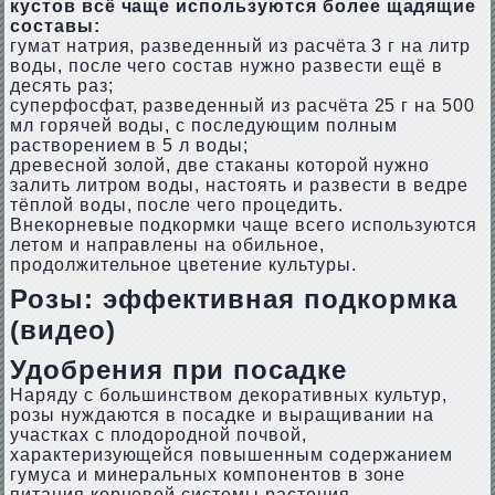
кустов всё чаще используются более щадящие
составы:
гумат натрия, разведенный из расчёта 3 г на литр
воды, после чего состав нужно развести ещё в
десять раз;
суперфосфат, разведенный из расчёта 25 г на 500
мл горячей воды, с последующим полным
растворением в 5 л воды;
древесной золой, две стаканы которой нужно
залить литром воды, настоять и развести в ведре
тёплой воды, после чего процедить.
Внекорневые подкормки чаще всего используются
летом и направлены на обильное,
продолжительное цветение культуры.
Розы: эффективная подкормка
(видео)
Удобрения при посадке
Наряду с большинством декоративных культур,
розы нуждаются в посадке и выращивании на
участках с плодородной почвой,
характеризующейся повышенным содержанием
гумуса и минеральных компонентов в зоне
питания корневой системы растения.