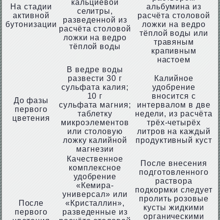
кальциевой
На стадии
альбумина из
селитры,
активной
расчёта столовой
разведенной из
бутонизации
ложки на ведро
расчёта столовой
тёплой воды или
ложки на ведро
травяным
тёплой воды
крапивным
настоем
В ведре воды
развести 30 г
Калийное
сульфата калия;
удобрение
10 г
вносится с
До фазы
сульфата магния;
интервалом в две
первого
таблетку
недели, из расчёта
цветения
микроэлементов
трёх-четырёх
или столовую
литров на каждый
ложку калийной
продуктивный куст
магнезии
Качественное
После внесения
комплексное
подготовленного
удобрение
раствора
«Кемира-
подкормки следует
универсал» или
пролить розовые
После
«Кристаллин»,
кусты жидкими
первого
разведенные из
органическими