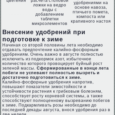
цветения
расчёта столовой
удобрениями на
ложки на ведро
основе навоза,
воды с
птичьего помета,
добавлением
компоста или
таблетки
крапивного настоя
микроэлементов
Внесение удобрений при
подготовке к зиме
Начиная со второй половины лета необходимо
отдавать предпочтение калийно-фосфорным
удобрениям. Очень важно в августе полностью
исключить из подкормок азот, избыточное
количество которого провоцирует буйный рост
зеленой массы.
Сформированные в конце лета
побеги не успевают полностью вызреть и
достаточно подготовиться к зиме.
Калийно-фосфорные удобрения напротив,
повышают показатели зимостойкости и
устойчивости растения к грибковым болезням,
способствует росту корневой системы, а также
способствуют полноценному вызреванию побегов
к зиме. Подкармливать розы необходимо до
последней декады августа, внося удобрения раз в
две недели.