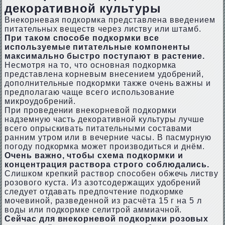
декоративной культуры
Внекорневая подкормка представлена введением
питательных веществ через листву или штамб.
При таком способе подкормки все
используемые питательные компоненты
максимально быстро поступают в растение.
Несмотря на то, что основная подкормка
представлена корневым внесением удобрений,
дополнительные подкормки также очень важны и
предполагаю чаще всего использование
микроудобрений.
При проведении внекорневой подкормки
надземную часть декоративной культуры лучше
всего опрыскивать питательными составами
ранним утром или в вечерние часы. В пасмурную
погоду подкормка может производиться и днём.
Очень важно, чтобы схема подкормки и
концентрация раствора строго соблюдались.
Слишком крепкий раствор способен обжечь листву
розового куста. Из азотсодержащих удобрений
следует отдавать предпочтение подкормке
мочевиной, разведенной из расчёта 15 г на 5 л
воды или подкормке селитрой аммиачной.
Сейчас для внекорневой подкормки розовых