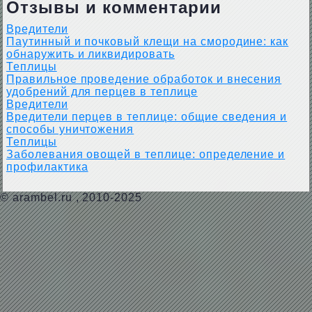
Отзывы и комментарии
Вредители
Паутинный и почковый клещи на смородине: как
обнаружить и ликвидировать
Теплицы
Правильное проведение обработок и внесения
удобрений для перцев в теплице
Вредители
Вредители перцев в теплице: общие сведения и
способы уничтожения
Теплицы
Заболевания овощей в теплице: определение и
профилактика
©
arambel.ru
, 2010-2025