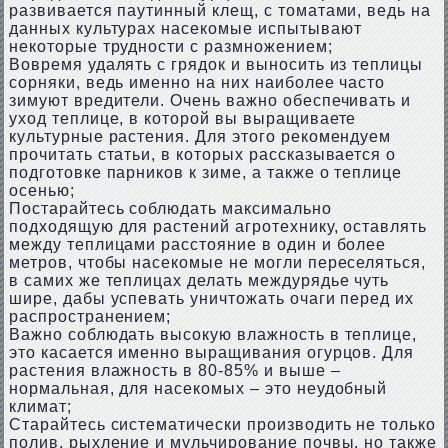
развивается паутинный клещ, с томатами, ведь на
данных культурах насекомые испытывают
некоторые трудности с размножением;
Вовремя удалять с грядок и выносить из теплицы
сорняки, ведь именно на них наиболее часто
зимуют вредители. Очень важно обеспечивать и
уход теплице, в которой вы выращиваете
культурные растения. Для этого рекомендуем
прочитать статьи, в которых рассказывается о
подготовке парников к зиме, а также о теплице
осенью;
Постарайтесь соблюдать максимально
подходящую для растений агротехнику, оставлять
между теплицами расстояние в один и более
метров, чтобы насекомые не могли переселяться,
в самих же теплицах делать междурядье чуть
шире, дабы успевать уничтожать очаги перед их
распространением;
Важно соблюдать высокую влажность в теплице,
это касается именно выращивания огурцов. Для
растения влажность в 80-85% и выше –
нормальная, для насекомых – это неудобный
климат;
Старайтесь систематически производить не только
полив, рыхление и мульчирование почвы, но также