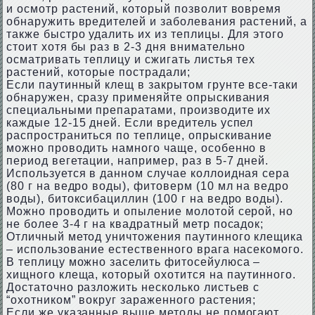
и осмотр растений, который позволит вовремя
обнаружить вредителей и заболевания растений, а
также быстро удалить их из теплицы. Для этого
стоит хотя бы раз в 2-3 дня внимательно
осматривать теплицу и сжигать листья тех
растений, которые пострадали;
Если паутинный клещ в закрытом грунте все-таки
обнаружен, сразу применяйте опрыскивания
специальными препаратами, производите их
каждые 12-15 дней. Если вредитель успел
распространиться по теплице, опрыскивание
можно проводить намного чаще, особенно в
период вегетации, например, раз в 5-7 дней.
Используется в данном случае коллоидная сера
(80 г на ведро воды), фитоверм (10 мл на ведро
воды), битоксибациллин (100 г на ведро воды).
Можно проводить и опыление молотой серой, но
не более 3-4 г на квадратный метр посадок;
Отличный метод уничтожения паутинного клещика
– использование естественного врага насекомого.
В теплицу можно заселить фитосейулюса –
хищного клеща, который охотится на паутинного.
Достаточно разложить несколько листьев с
“охотником” вокруг зараженного растения;
Если же указанные выше методы не помогают,