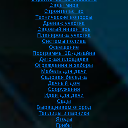
Сады мира
Строительство
Технические вопросы
Дренаж участка
Садовый инвентарь
Планировка участка
Системы полива
Освещение
Программы 3D-дизайна
Детская площадка
Ограждения и заборы
Мебель для дачи
Садовая беседка
Дачный дом
Сооружения
Идеи для дачи
Сады
Выращиваем огород
Теплицы и парники
Ягоды
Грибы