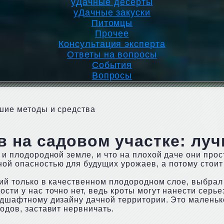
уДачные десерты
уДачные закуски
Питомцы
Прочее
Консультация эксперта
Ответы на вопросы
События
Вопросы
чшие методы и средства
ов на садовом участке: лу
 и плодородной земле, и что на плохой даче они прос
ой опасностью для будущих урожаев, а потому стоит 
ущий только в качественном плодородном слое, выбрал
ости у нас точно нет, ведь кроты могут нанести сер
андшафтному дизайну дачной территории. Это малень
одов, заставит нервничать.