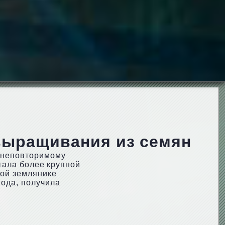
 выращивания из семян
и неповторимому
стала более крупной
вой землянике
года, получила