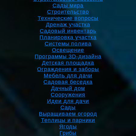
Сады мира
Строительство
Технические вопросы
Дренаж участка
Садовый инвентарь
Планировка участка
Системы полива
Освещение
Программы 3D-дизайна
Детская площадка
Ограждения и заборы
Мебель для дачи
Садовая беседка
Дачный дом
Сооружения
Идеи для дачи
Сады
Выращиваем огород
Теплицы и парники
Ягоды
Грибы