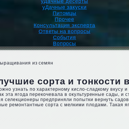
уДачные десерты
уДачные закуски
Питомцы
Прочее
Консультация эксперта
Ответы на вопросы
События
Вопросы
 выращивания из семян
лучшие сорта и тонкости
ожно узнать по характерному кисло-сладкому вкусу 
как эта ягода перекочевала в окультуренные сады, и 
ия селекционеры предприняли попытки вернуть садо
ные ремонтантные сорта с мелкими плодами. Такая я