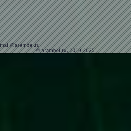
mail@arambel.ru
© arambel.ru, 2010-2025