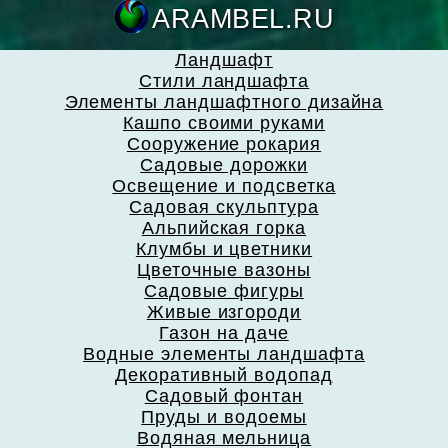
ARAMBEL.
Ландшафт
Стили ландшафта
Элементы ландшафтного дизайна
Кашпо своими руками
Сооружение рокария
Садовые дорожки
Освещение и подсветка
Садовая скульптура
Альпийская горка
Клумбы и цветники
Цветочные вазоны
Садовые фигуры
Живые изгороди
Газон на даче
Водные элементы ландшафта
Декоративный водопад
Садовый фонтан
Пруды и водоемы
Водяная мельница