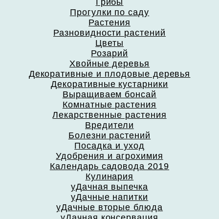
Грибы
Прогулки по саду
Растения
Разновидности растений
Цветы
Розарий
Хвойные деревья
Декоративные и плодовые деревья
Декоративные кустарники
Выращиваем бонсай
Комнатные растения
Лекарственные растения
Вредители
Болезни растений
Посадка и уход
Удобрения и агрохимия
Календарь садовода 2019
Кулинария
уДачная выпечка
уДачные напитки
уДачные вторые блюда
уДачная консервация