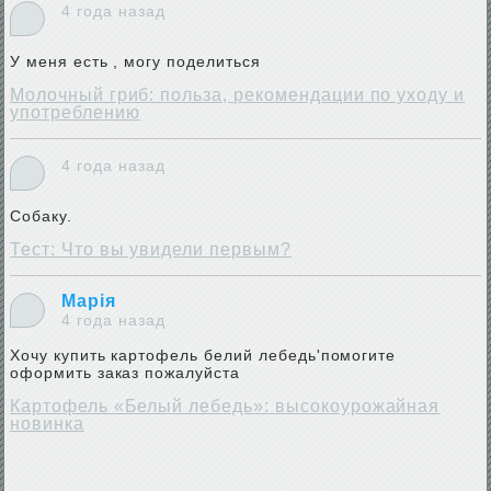
4 года назад
У меня есть , могу поделиться
Молочный гриб: польза, рекомендации по уходу и
употреблению
4 года назад
Собаку.
Тест: Что вы увидели первым?
Марія
4 года назад
Хочу купить картофель белий лебедь'помогите
оформить заказ пожалуйста
Картофель «Белый лебедь»: высокоурожайная
новинка