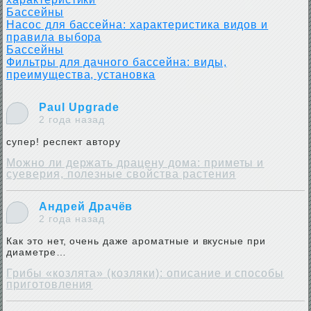
Бассейны
Насос для бассейна: характеристика видов и
правила выбора
Бассейны
Фильтры для дачного бассейна: виды,
преимущества, установка
Paul Upgrade
2 года назад
супер! респект автору
Можно ли держать драцену дома: приметы и
суеверия, полезные свойства растения
Андрей Драчёв
2 года назад
Как это нет, очень даже ароматные и вкусные при
диаметре…
Грибы «козлята» (козляки): описание и способы
приготовления