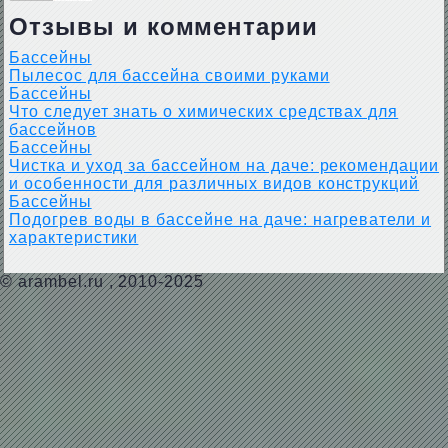
Отзывы и комментарии
Бассейны
Пылесос для бассейна своими руками
Бассейны
Что следует знать о химических средствах для
бассейнов
Бассейны
Чистка и уход за бассейном на даче: рекомендации
и особенности для различных видов конструкций
Бассейны
Подогрев воды в бассейне на даче: нагреватели и
характеристики
©
arambel.ru
, 2010-2025