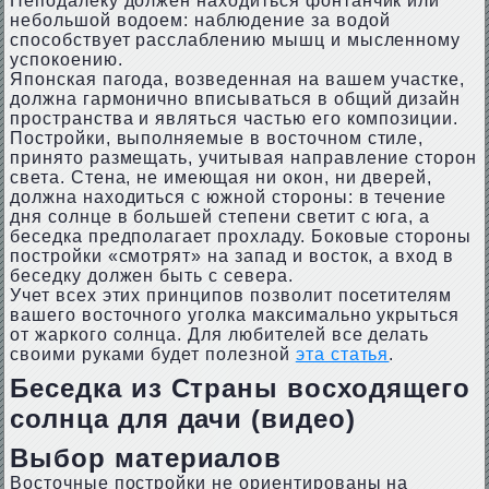
Неподалеку должен находиться фонтанчик или
небольшой водоем: наблюдение за водой
способствует расслаблению мышц и мысленному
успокоению.
Японская пагода, возведенная на вашем участке,
должна гармонично вписываться в общий дизайн
пространства и являться частью его композиции.
Постройки, выполняемые в восточном стиле,
принято размещать, учитывая направление сторон
света. Стена, не имеющая ни окон, ни дверей,
должна находиться с южной стороны: в течение
дня солнце в большей степени светит с юга, а
беседка предполагает прохладу. Боковые стороны
постройки «смотрят» на запад и восток, а вход в
беседку должен быть с севера.
Учет всех этих принципов позволит посетителям
вашего восточного уголка максимально укрыться
от жаркого солнца. Для любителей все делать
своими руками будет полезной
эта статья
.
Беседка из Страны восходящего
солнца для дачи (видео)
Выбор материалов
Восточные постройки не ориентированы на