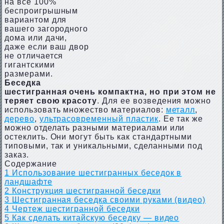
на все 100%
беспроигрышным
вариантом для
вашего загородного
дома или дачи,
даже если ваш двор
не отличается
гигантскими
размерами.
Беседка
шестигранная очень компактна, но при этом не
теряет свою красоту
. Для ее возведения можно
использовать множество материалов:
металл
,
дерево
,
ультрасовременный пластик
. Ее так же
можно отделать разными материалами или
остеклить. Они могут быть как стандартными
типовыми, так и уникальными, сделанными под
заказ.
Содержание
1
Использование шестигранных беседок в
ландшафте
2
Конструкция шестигранной беседки
3
Шестигранная беседка своими руками (видео)
4
Чертеж шестигранной беседки
5
Как сделать китайскую беседку — видео