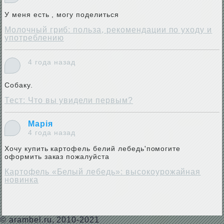
У меня есть , могу поделиться
Молочный гриб: польза, рекомендации по уходу и
употреблению
4 года назад
Собаку.
Тест: Что вы увидели первым?
Марія
4 года назад
Хочу купить картофель белий лебедь'помогите
оформить заказ пожалуйста
Картофель «Белый лебедь»: высокоурожайная
новинка
©
arambel.ru
, 2010-2021