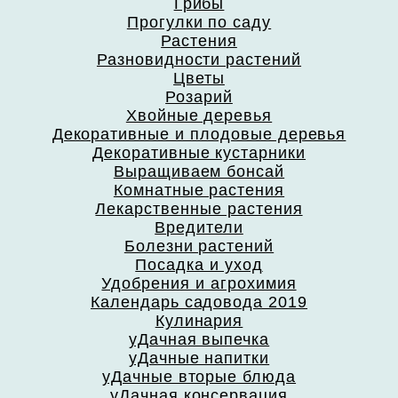
Грибы
Прогулки по саду
Растения
Разновидности растений
Цветы
Розарий
Хвойные деревья
Декоративные и плодовые деревья
Декоративные кустарники
Выращиваем бонсай
Комнатные растения
Лекарственные растения
Вредители
Болезни растений
Посадка и уход
Удобрения и агрохимия
Календарь садовода 2019
Кулинария
уДачная выпечка
уДачные напитки
уДачные вторые блюда
уДачная консервация