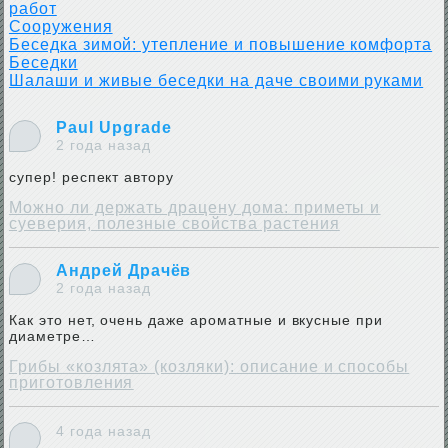
работ
Сооружения
Беседка зимой: утепление и повышение комфорта
Беседки
Шалаши и живые беседки на даче своими руками
Paul Upgrade
2 года назад
супер! респект автору
Можно ли держать драцену дома: приметы и
суеверия, полезные свойства растения
Андрей Драчёв
2 года назад
Как это нет, очень даже ароматные и вкусные при
диаметре…
Грибы «козлята» (козляки): описание и способы
приготовления
4 года назад