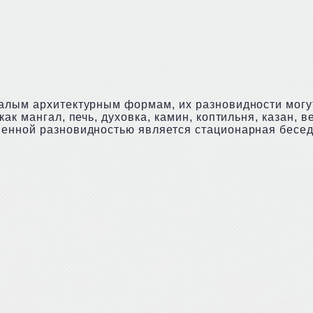
алым архитектурным формам, их разновидности могут
ак мангал, печь, духовка, камин, коптильня, казан, 
енной разновидностью является стационарная беседк