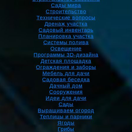
Сады мира
Строительство
Технические вопросы
Дренаж участка
Садовый инвентарь
Планировка участка
Системы полива
Освещение
Программы 3D-дизайна
Детская площадка
Ограждения и заборы
Мебель для дачи
Садовая беседка
Дачный дом
Сооружения
Идеи для дачи
Сады
Выращиваем огород
Теплицы и парники
Ягоды
Грибы