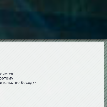
хочется
Поэтому
оительство беседки