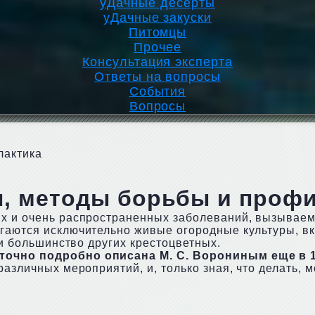
уДачные десерты
уДачные закуски
Питомцы
Прочее
Консультация эксперта
Ответы на вопросы
События
Вопросы
лактика
ы, методы борьбы и профи
ых и очень распространенных заболеваний, вызывае
гаются исключительно живые огородные культуры, вк
 и большинство других крестоцветных.
точно подробно описана М. С. Ворониным еще в 1
различных мероприятий, и, только зная, что делать, 