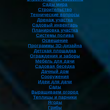
Сады мира
Строительство
Технические вопросы
Дренаж участка
Садовый инвентарь
Планировка участка
Системы полива
Освещение
Программы 3D-дизайна
Детская площадка
Ограждения и заборы
Мебель для дачи
Садовая беседка
Дачный дом
Сооружения
Идеи для дачи
Сады
Выращиваем огород
Теплицы и парники
Ягоды
Грибы