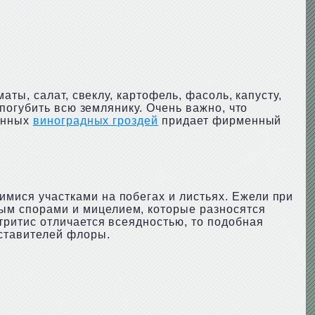
ты, салат, свеклу, картофель, фасоль, капусту,
погубить всю землянику. Очень важно, что
ленных
виноградных гроздей
придает фирменный
мися участками на побегах и листьях. Ежели при
ым спорами и мицелием, которые разносятся
тритис отличается всеядностью, то подобная
дставителей флоры.