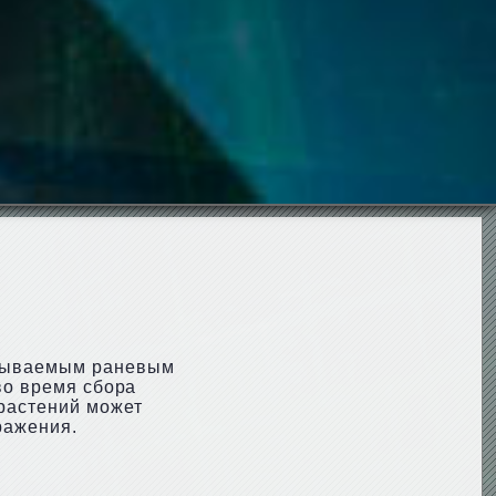
азываемым раневым
во время сбора
 растений может
ражения.