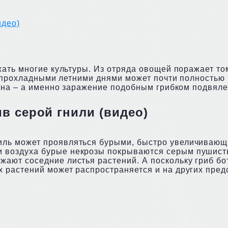
идео)
ть многие культуры. Из отряда овощей поражает тома
и прохладными летними днями может почти полностью 
вина – а именно заражение подобным грибком подвя
в серой гнили (видео)
иль может проявляться бурыми, быстро увеличивающи
 воздуха бурые некрозы покрываются серым пушист
жают соседние листья растений. А поскольку гриб бо
их растений может распространяется и на других пре