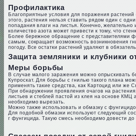
Профилактика
Благоприятные условия для поражения растений 
этого, растения нельзя ставить рядом один с од
попадания влаги на листья. Конечно, желательно
количество азота может привести к тому, что сте
Более бережное обращение с представителями фо
самым, сокращает возможность возникновения гн
погоду. Все остатки растений удаляют в обязател
Защита земляники и клубники от
Меры борьбы
В случае малого заражения можно опрыскивать б
Купроскат. Для борьбы с гнилью такого плана мо
применять такие средства, как Картоцид или же С
При обнаружении проявления очагов на растения
листьев и стеблей пастой из клея на основе КМЦ
необходимо вырезать.
Можно также использовать и обмазку с фунгицидо
Для подобной обмазки используют следующий сост
г фунгицида. Такую смесь необходимо довести до