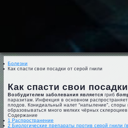
Болезни
Как спасти свои посадки от серой гнили
Как спасти свои посадки
Возбудителем
заболевания является
гриб
ботр
паразитам. Инфекция в основном распространяется
плодов. Конидиальный налет “напыление”, споры 
образовываться много мелких чёрных склероциев,
Содержание
1
Распространение
2
Биологические препараты против серой гнили (