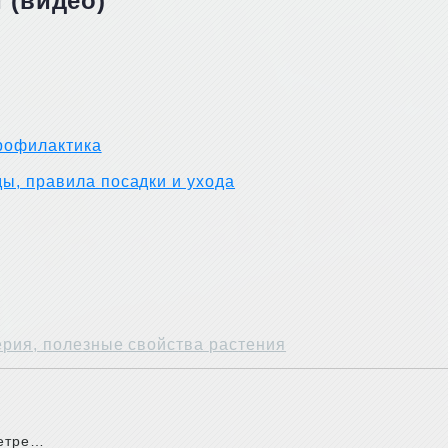
 (видео)
рофилактика
ы, правила посадки и ухода
ерия, полезные свойства растения
метре…