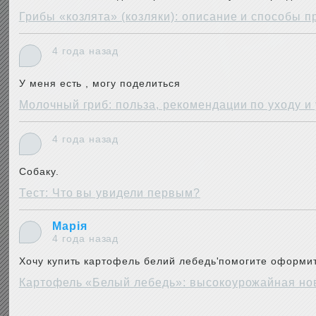
Грибы «козлята» (козляки): описание и способы 
4 года назад
У меня есть , могу поделиться
Молочный гриб: польза, рекомендации по уходу и
4 года назад
Собаку.
Тест: Что вы увидели первым?
Марія
4 года назад
Хочу купить картофель белий лебедь'помогите оформит
Картофель «Белый лебедь»: высокоурожайная но