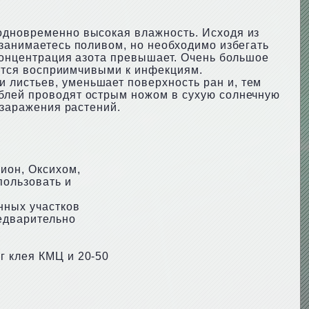
 одновременно высокая влажность. Исходя из
 занимаетесь поливом, но необходимо избегать
 концентрация азота превышает. Очень большое
овятся восприимчивыми к инфекциям.
 листьев, уменьшает поверхность ран и, тем
еблей проводят острым ножом в сухую солнечную
 заражения растений.
ион, Оксихом,
пользовать и
нных участков
редварительно
г клея КМЦ и 20-50