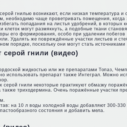
серой гнилью возникают, если низкая температура и
ним, необходимо чаще проветривать помещения, когда
 избегать попадания на листья удобрений, в которых
нки клеток могут размякнуть, а подобные ткани стан
ры его формирования, особо при удалении побегов и
или. Удалять же повреждённые участки листьев и ст
ьном порядке, поскольку они могут стать источниками
 серой гнили (видео)
ордоской жидкостью или же препаратами Топаз, Чемп
жно использовать препарат также Интеграл. Можно ис
кор.
х серой гнили некоторые практикуют обмазку поражё
 а также триходермина. Очень поражённые участки п
м.
ав: на 10 л воды холодной воды добавляют 300-330 
 пастообразного состояния и добавить мела.