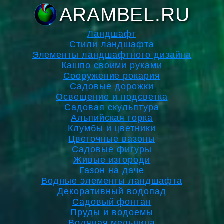
ARAMBEL.RU
Ландшафт
Стили ландшафта
Элементы ландшафтного дизайна
Кашпо своими руками
Сооружение рокария
Садовые дорожки
Освещение и подсветка
Садовая скульптура
Альпийская горка
Клумбы и цветники
Цветочные вазоны
Садовые фигуры
Живые изгороди
Газон на даче
Водные элементы ландшафта
Декоративный водопад
Садовый фонтан
Пруды и водоемы
Водяная мельница