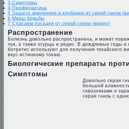
3
Симптомы
4
Профилактика
5
Защита земляники и клубники от серой гнили (в
6
Меры борьбы
7
Спасаем посадки от серой гнили (видео)
Распространение
Болезнь довольно распространена, и может поража
лук, а также огурцы и редис. В дождливые годы 
ботритис используют для получения токайского 
вкус истинному токаю.
Биологические препараты проти
Симптомы
Довольно серая гн
большой влажности
сквозняками и зара
серая гниль с одн