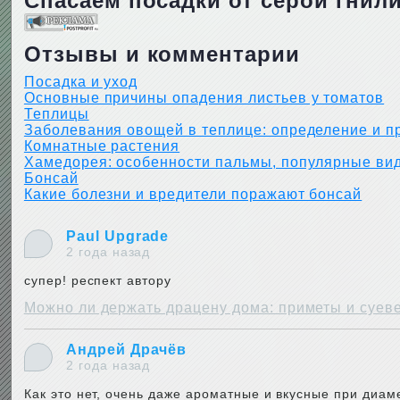
Спасаем посадки от серой гнили
Отзывы и комментарии
Посадка и уход
Основные причины опадения листьев у томатов
Теплицы
Заболевания овощей в теплице: определение и п
Комнатные растения
Хамедорея: особенности пальмы, популярные вид
Бонсай
Какие болезни и вредители поражают бонсай
Paul Upgrade
2 года назад
супер! респект автору
Можно ли держать драцену дома: приметы и суев
Андрей Драчёв
2 года назад
Как это нет, очень даже ароматные и вкусные при диа