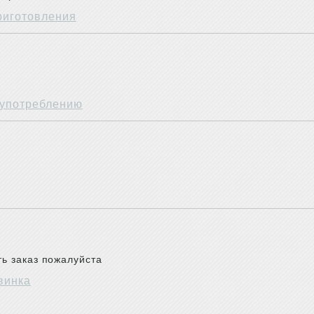
приготовления
 употреблению
ь заказ пожалуйста
винка