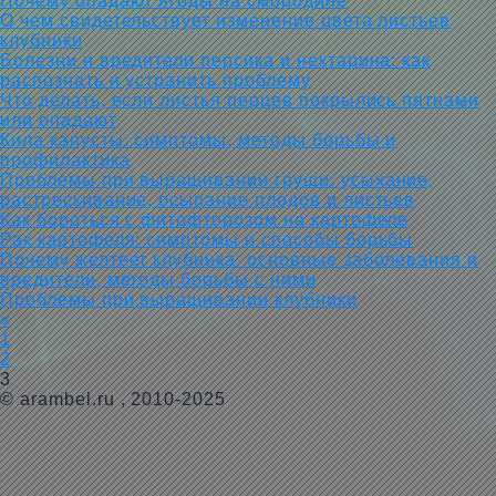
Почему опадают ягоды на смородине
О чем свидетельствует изменение цвета листьев
клубники
Болезни и вредители персика и нектарина: как
распознать и устранить проблему
Что делать, если листья перцев покрылись пятнами
или опадают
Кила капусты: симптомы, методы борьбы и
профилактика
Проблемы при выращивании груши: усыхание,
растрескивание, осыпание плодов и листьев
Как бороться с фитофторозом на картофеле
Рак картофеля: симптомы и способы борьбы
Почему желтеет клубника: основные заболевания и
вредители, методы борьбы с ними
Проблемы при выращивании клубники
«
1
2
3
©
arambel.ru
, 2010-2025