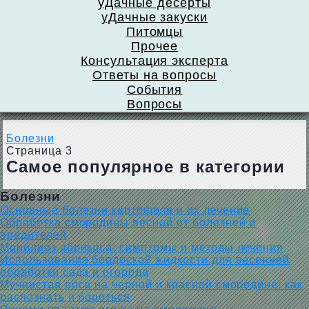
уДачные десерты
уДачные закуски
Питомцы
Прочее
Консультация эксперта
Ответы на вопросы
События
Вопросы
Болезни
Страница 3
Самое популярное в категории
Болезни
Основные болезни картофеля и их лечение
Обработка смородины весной от болезней и
вредителей
Монилиоз абрикоса: симптомы и методы лечения
Использование бордоской жидкости для весенней
обработки сада и огорода
Мучнистая роса на черной и красной смородине: как
распознать и бороться