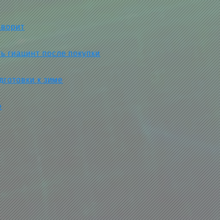
аворит
ь гиацинт после покупки
дготовки к зиме
е