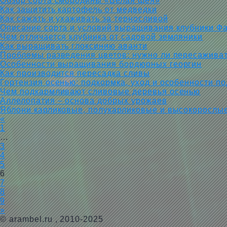
Обзор сорта смородины «Белая фея»
Как защитить картофель от медведки
Как сажать и ухаживать за терносливой
Описание сорта и условий выращивания клубники Ф
Чем отличается клубника от садовой земляники
Как выращивать глоксинию аванти
Проблемы разведения цветов: нужно ли пересаживат
Особенности выращивания бордюрных георгин
Как производится пересадка сливы
Гортензия осенью: подкормка, уход и особенности по
Чем подкармливают сливовые деревья осенью
Аллелопатия – основа добрых урожаев
Яблони карликовые, полукарликовые и высокорослы
«
1
…
3
4
5
6
7
8
9
»
©
arambel.ru
, 2010-2025