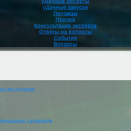
уДачные десерты
уДачные закуски
Питомцы
Прочее
Консультация эксперта
Ответы на вопросы
События
Вопросы
ая инструкция
иональных садоводов