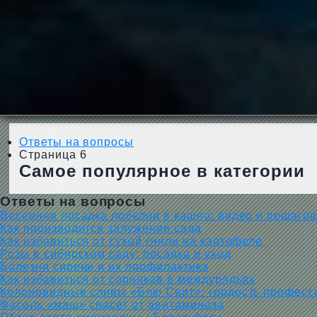
Ответы на вопросы
Страница 6
Самое популярное в категории
Ответы на вопросы
Весенняя посадка лобелии в кашпо: видео и пошагов
Как производится залужение сада
Как избавиться от сухой гнили на картофеле
Розы в сибирском саду: посадка и уход
Болезни сирени и их профилактика
Как избавиться от сорняков в междурядьях
Колоновидные сливы «Блю Свит»: гордость професс
Фасоль «маш» спасет от авитаминоза