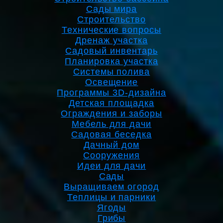
Сады мира
Строительство
Технические вопросы
Дренаж участка
Садовый инвентарь
Планировка участка
Системы полива
Освещение
Программы 3D-дизайна
Детская площадка
Ограждения и заборы
Мебель для дачи
Садовая беседка
Дачный дом
Сооружения
Идеи для дачи
Сады
Выращиваем огород
Теплицы и парники
Ягоды
Грибы