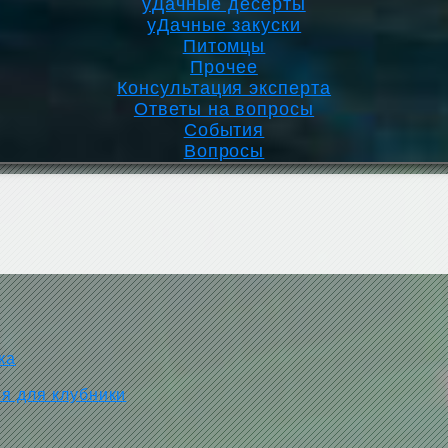
уДачные десерты
уДачные закуски
Питомцы
Прочее
Консультация эксперта
Ответы на вопросы
События
Вопросы
ка
ия для клубники