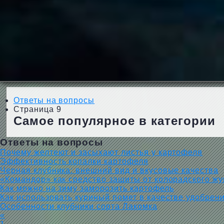
Ответы на вопросы
Страница 9
Самое популярное в категории
Ответы на вопросы
Почему желтеют и засыхают листья у картофеля
Эффективность копалки картофеля
Черная клубника: внешний вид и вкусовые качества
«Командор» как средство защиты от колорадского жу
Как можно на зиму заморозить картофель
Как использовать куриный помет в качестве удобрен
Особенности клубники сорта Лакомка
«