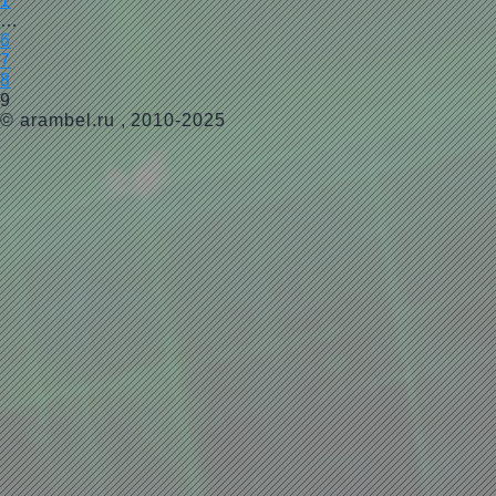
1
…
6
7
8
9
©
arambel.ru
, 2010-2025