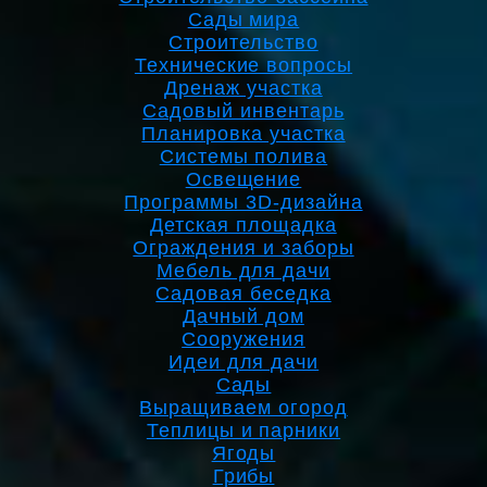
Сады мира
Строительство
Технические вопросы
Дренаж участка
Садовый инвентарь
Планировка участка
Системы полива
Освещение
Программы 3D-дизайна
Детская площадка
Ограждения и заборы
Мебель для дачи
Садовая беседка
Дачный дом
Сооружения
Идеи для дачи
Сады
Выращиваем огород
Теплицы и парники
Ягоды
Грибы