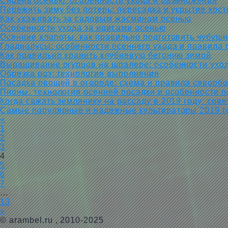
Сирень осенью: особенности ухода и размножения
Пережить зиму без потерь: пересадка и укрытие хос
Как ухаживать за садовым жасмином осенью
Особенности ухода за ирисами осенью
Осенние хлопоты: как правильно подготовить чубушн
Гладиолусы: особенности осеннего ухода и правила 
Как правильно хранить клубневую бегонию зимой
Выращивание огурцов на шпалере: особенности уход
Обрезка роз: технология выполнения
Посадка овощей в огороде: схема и правила севооб
Пионы: технология осенней посадки и особенности п
Когда сажать землянику на рассаду в 2019 году: сове
Самые популярные и надежные культиваторы 2019 г
«
1
2
3
4
5
6
7
…
13
»
©
arambel.ru
, 2010-2025