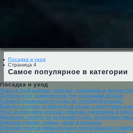
Посадка и уход
Страница 4
Самое популярное в категории
Посадка и уход
Уход за туей осенью: обрезка, подкормка и другие п
Особенности размножения туи черенками осенью
Секреты правильного ухода за голубикой осенью
Вейгела осенью: особенности ухода и подготовки к з
Уход за персиком осенью: обрезка, подкормка и подг
Форзиция: советы по осеннему уходу за предвестни
Обрезка спиреи: схемы, сроки и правила
Осенний уход за жимолостью и подготовка ее к зимо