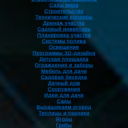
Сады мира
Строительство
Технические вопросы
Дренаж участка
Садовый инвентарь
Планировка участка
Системы полива
Освещение
Программы 3D-дизайна
Детская площадка
Ограждения и заборы
Мебель для дачи
Садовая беседка
Дачный дом
Сооружения
Идеи для дачи
Сады
Выращиваем огород
Теплицы и парники
Ягоды
Грибы