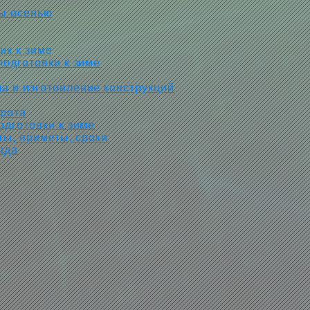
ты осенью
ик к зиме
подготовки к зиме
а и изготовление конструкций
орота
одготовки к зиме
ты, приметы, сроки
ода