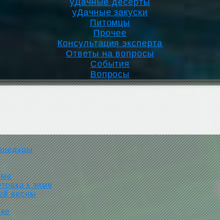
уДачные десерты
уДачные закуски
Питомцы
Прочее
Консультация эксперта
Ответы на вопросы
События
Вопросы
роцедуры
име
отовка к зиме
цей весны
вке