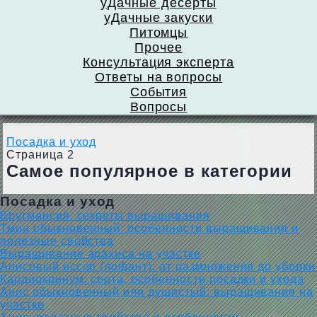
уДачные десерты
уДачные закуски
Питомцы
Прочее
Консультация эксперта
Ответы на вопросы
События
Вопросы
Посадка и уход
Страница 2
Самое популярное в категории
Посадка и уход
Бругмансия: секреты выращивания
Тмин обыкновенный: особенности выращивания и
полезные свойства
Выращивание арахиса на участке
Анисовый иссоп (лофант): от размножения до уборки
Кардиокринум: сорта, особенности посадки и ухода
Анис обыкновенный или душистый: выращивание на
участке