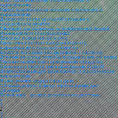
Анис: полезные свойства и особенности
выращивания
Горец: разновидности растения и особенности
выращивания
Декоративная ива уральской селекции в
ландшафтном дизайне
Глициния: как ухаживать за великолепной лианой
Разновидности виноградовника
Бриония: выращивание и уход
Гиностемма пятилистная (джиаогулан):
выращивание и полезные свойства
Базелла: как правильно выращивать растение
Девичий виноград: способы посадки основных видов
Главные ошибки при выращивании помидоров
Проблемы и ошибки при выращивании огурцов
Величественный дуб: разновидности и особенности
выращивания
Выращивание сидератов на даче
Садовые работы в июне: горячее время для
дачников
Белый орех – редкое декоративное растение
«
1
2
3