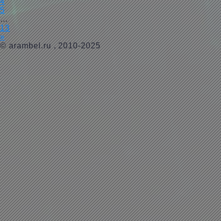
4
5
…
13
»
©
arambel.ru
, 2010-2025