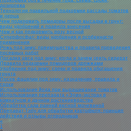
Подкормка роз в течение года: схема, сроки,
дозировка
Технология правильной подкормки рассады томатов
и перца
Чем подкормить помидоры после высадки в грунт:
виды удобрений и правила внесения
Чем и как подкормить розу весной
Суперфосфат: виды удобрения и особенности
применения
Рожь под зиму: преимущества и правила проведения
посевных работ
Посадка овса под зиму: когда и зачем сеять сидерат
Правила подкормки помидоров дрожжами
Удобрения под зиму: сроки и правила обогащения
грунта
Посев фацелии под зиму: назначение, правила и
сроки
Использование йода при выращивании томатов
Использования препарата «Эпин-экстра» в
комнатном и дачном растениеводстве
Обработка сада ранней весной мочевиной
Препарат Табу для обработки картофеля: принцип
действия и отзывы огородников
«
1