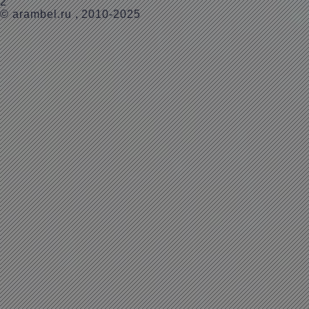
2
©
arambel.ru
, 2010-2025