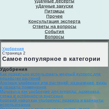
уДачные десерты
уДачные закуски
Питомцы
Прочее
Консультация эксперта
Ответы на вопросы
События
Вопросы
Удобрения
Страница 2
Самое популярное в категории
Удобрения
Как правильно использовать медный купорос для
обработки растений
Азотные удобрения для растений: назначение, виды
и правила применения
Мочевина как удобрение для огорода: дозировка,
схема и особенности внесения
Коровий навоз как удобрение: правила и варианты
использования