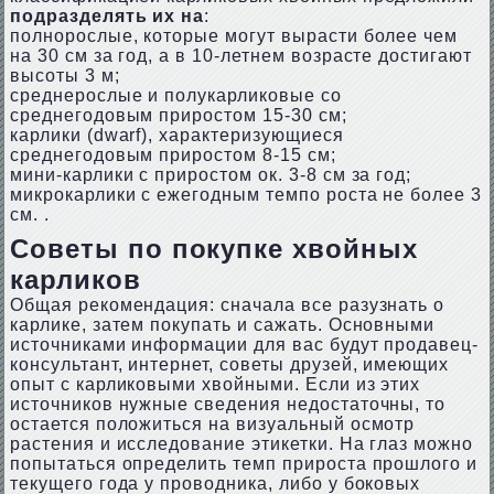
подразделять их на
:
полнорослые, которые могут вырасти более чем
на 30 см за год, а в 10-летнем возрасте достигают
высоты 3 м;
среднерослые и полукарликовые со
среднегодовым приростом 15-30 см;
карлики (dwarf), характеризующиеся
среднегодовым приростом 8-15 см;
мини-карлики с приростом ок. 3-8 см за год;
микрокарлики с ежегодным темпо роста не более 3
см. .
Советы по покупке хвойных
карликов
Общая рекомендация: сначала все разузнать о
карлике, затем покупать и сажать. Основными
источниками информации для вас будут продавец-
консультант, интернет, советы друзей, имеющих
опыт с карликовыми хвойными. Если из этих
источников нужные сведения недостаточны, то
остается положиться на визуальный осмотр
растения и исследование этикетки. На глаз можно
попытаться определить темп прироста прошлого и
текущего года у проводника, либо у боковых