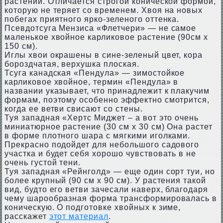
растений. Отличается строгой конической формой,
которую не теряет со временем. Хвоя на новых
побегах приятного ярко-зеленого оттенка.
Псевдотсуга Мензиса «Флетчери» — не самое
маленькое хвойное карликовое растение (90см х
150 см).
Иглы хвои окрашены в сине-зеленый цвет, кора
бороздчатая, верхушка плоская.
Тсуга канадская «Пендула» — зимостойкое
карликовое хвойное, термин «Пендула» в
названии указывает, что принадлежит к плакучим
формам, поэтому особенно эффектно смотрится,
когда ее ветви свисают со стены.
Туя западная «Хертс Миджет – а вот это очень
миниатюрное растение (30 см х 30 см) Она растет
в форме плотного шара с мягкими иголками.
Прекрасно подойдет для небольшого садового
участка и будет себя хорошо чувствовать в не
очень густой тени.
Туя западная «Рейнголд» — еще один сорт туи, но
более крупный (90 см х 90 см). У растения такой
вид, будто его ветви зачесали наверх, благодаря
чему шарообразная форма трансформировалась в
коническую. О подготовке хвойных к зиме,
расскажет
этот материал
.