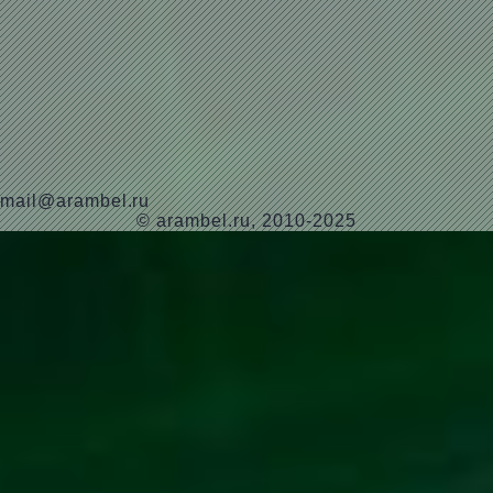
mail@arambel.ru
© arambel.ru, 2010-2025