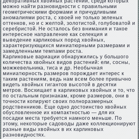
декоративных хвойных растений, среди которых
можно найти разновидности с правильными
геометрическими формами и причудливыми
аномалиями роста, с хвоей не только зеленых
оттенков, но и с желтой, золотистой, голубоватой и
серебристой. Не осталось без внимания и такое
интересное направление как селекция и
выведение карликовых пород хвойных,
характеризующихся миниатюрными размерами и
замедленными темпами роста.
Карликовые вариации обнаружились у большого
количества хвойных видов растений: ели, сосны,
можжевельника, тиса и др. Необычная
миниатюрность размеров порождает интерес к
таким растениям, ведь нам всем более привычно
видеть хвойных гигантов высотой в десятки
метров. Восхищает в карликовых хвойных и то, что
по остальным признакам, кроме размеров, они в
точности копируют своих полноразмерных
родственников. Еще одно достоинство хвойных
обусловленное их компактностью — для их
посадки места требуется намного меньше. По
этому, некоторые садоводы даже коллекционируют
разные виды хвойных в их карликовых
разновидностях.