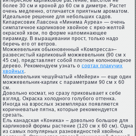
интересное карликовое растение, высотой не
более 30 см и кроной до 60 см в диметре. Растет
очень медленно, отличается приятным ароматом.
Идеальное решение для небольших садов.
Кипарисовик Лавсона «Минима Ауреа» — очень
симпатичное карликовое хвойное с ярко-желтой
окраской хвои, по форме напоминающее
пирамиду. В выращивании прост, только надо
беречь его от ветров.
Можжевельник обыкновенный «Компресса»–
развесистый карликовый можжевельник (90 см х
45 см), представляет собой плотное колоновидное
дерево. Рекомендуем узнать о
сортах плакучих
хвойных
.
Можжевельник чешуйчатый «Мейери» — еще один
можжевельник-карлик с параметрами 90 см х 60
см.
Довольно космат, но сразу приковывает к себе
взгляд. Окраска холодного голубого оттенка.
Иногда на взрослых экземплярах появляются
коричневатые пятна, которые рекомендуется
срезать.
Ель канадская «Коника» – довольно большое для
карликовой формы растение (120 см х 60 см). Одна
из самых популярных разновидностей хвойных