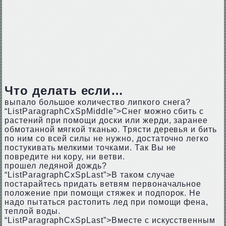
Что делать если…
выпало большое количество липкого снега?
“ListParagraphCxSpMiddle”>Снег можно сбить с
растений при помощи доски или жерди, заранее
обмотанной мягкой тканью. Трясти деревья и бить
по ним со всей силы не нужно, достаточно легко
постукивать мелкими точками. Так Вы не
повредите ни кору, ни ветви.
прошел ледяной дождь?
“ListParagraphCxSpLast”>В таком случае
постарайтесь придать ветвям первоначальное
положение при помощи стяжек и подпорок. Не
надо пытаться растопить лед при помощи фена,
теплой воды.
“ListParagraphCxSpLast”>Вместе с искусственным