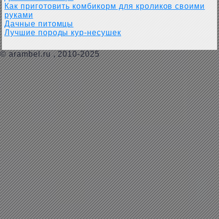
Как приготовить комбикорм для кроликов своими
руками
Дачные питомцы
Лучшие породы кур-несушек
©
arambel.ru
, 2010-2025