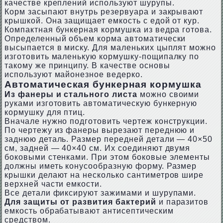
качестве креплений используют шурупы.
Корм засыпают внутрь резервуара и закрывают
крышкой. Она защищает емкость с едой от кур.
Компактная бункерная кормушка из ведра готова.
Определенный объем корма автоматически
высыпается в миску. Для маленьких цыплят можно
изготовить маленькую кормушку-пощипалку по
такому же принципу. В качестве основы
используют майонезное ведерко.
Автоматическая бункерная кормушка
Из фанеры и стального листа
можно своими
руками изготовить автоматическую бункерную
кормушку для птиц.
Вначале нужно подготовить чертеж конструкции.
По чертежу из фанеры вырезают переднюю и
заднюю деталь. Размер передней детали — 40×50
см, задней — 40×40 см. Их соединяют двумя
боковыми стенками. При этом боковые элементы
должны иметь конусообразную форму. Размер
крышки делают на несколько сантиметров шире
верхней части емкости.
Все детали фиксируют зажимами и шурупами.
Для защиты от развития бактерий
и паразитов
емкость обрабатывают антисептическим
средством.