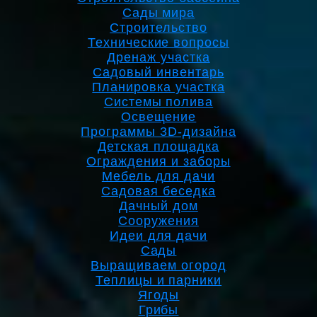
Сады мира
Строительство
Технические вопросы
Дренаж участка
Садовый инвентарь
Планировка участка
Системы полива
Освещение
Программы 3D-дизайна
Детская площадка
Ограждения и заборы
Мебель для дачи
Садовая беседка
Дачный дом
Сооружения
Идеи для дачи
Сады
Выращиваем огород
Теплицы и парники
Ягоды
Грибы