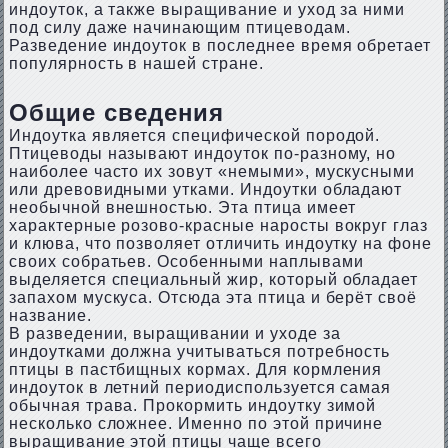
индоуток, а также выращивание и уход за ними
под силу даже начинающим птицеводам.
Разведение индоуток в последнее время обретает
популярность в нашей стране.
Общие сведения
Индоутка является специфической породой.
Птицеводы называют индоуток по-разному, но
наиболее часто их зовут «немыми», мускусными
или древовидными утками. Индоутки обладают
необычной внешностью. Эта птица имеет
характерные розово-красные наросты вокруг глаз
и клюва, что позволяет отличить индоутку на фоне
своих собратьев. Особенными наплывами
выделяется специальный жир, который обладает
запахом мускуса. Отсюда эта птица и берёт своё
название.
В разведении, выращивании и уходе за
индоутками должна учитываться потребность
птицы в пастбищных кормах. Для кормления
индоуток в летний периодиспользуется самая
обычная трава. Прокормить индоутку зимой
несколько сложнее. Именно по этой причине
выращивание этой птицы чаще всего