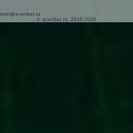
mail@arambel.ru
© arambel.ru, 2010-2025