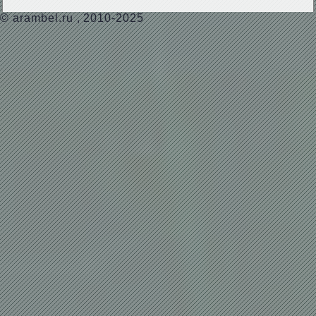
©
arambel.ru
, 2010-2025