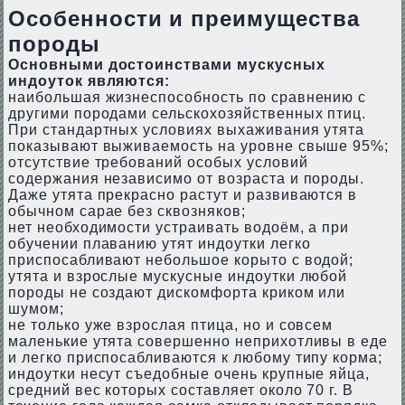
Особенности и преимущества
породы
Основными достоинствами мускусных
индоуток являются:
наибольшая жизнеспособность по сравнению с
другими породами сельскохозяйственных птиц.
При стандартных условиях выхаживания утята
показывают выживаемость на уровне свыше 95%;
отсутствие требований особых условий
содержания независимо от возраста и породы.
Даже утята прекрасно растут и развиваются в
обычном сарае без сквозняков;
нет необходимости устраивать водоём, а при
обучении плаванию утят индоутки легко
приспосабливают небольшое корыто с водой;
утята и взрослые мускусные индоутки любой
породы не создают дискомфорта криком или
шумом;
не только уже взрослая птица, но и совсем
маленькие утята совершенно неприхотливы в еде
и легко приспосабливаются к любому типу корма;
индоутки несут съедобные очень крупные яйца,
средний вес которых составляет около 70 г. В