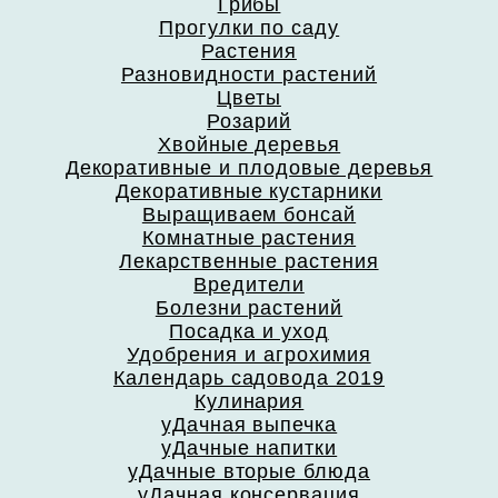
Грибы
Прогулки по саду
Растения
Разновидности растений
Цветы
Розарий
Хвойные деревья
Декоративные и плодовые деревья
Декоративные кустарники
Выращиваем бонсай
Комнатные растения
Лекарственные растения
Вредители
Болезни растений
Посадка и уход
Удобрения и агрохимия
Календарь садовода 2019
Кулинария
уДачная выпечка
уДачные напитки
уДачные вторые блюда
уДачная консервация