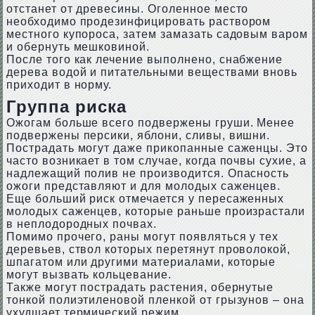
отстанет от древесины. Оголенное место
необходимо продезинфицировать раствором
местного купороса, затем замазать садовым варом
и обернуть мешковиной.
После того как лечение выполнено, снабжение
дерева водой и питательными веществами вновь
приходит в норму.
Группа риска
Ожогам больше всего подвержены груши. Менее
подвержены персики, яблони, сливы, вишни.
Пострадать могут даже прикопанные саженцы. Это
часто возникает в том случае, когда почвы сухие, а
надлежащий полив не производится. Опасность
ожоги представляют и для молодых саженцев.
Еще больший риск отмечается у пересаженных
молодых саженцев, которые раньше произрастали
в неплодородных почвах.
Помимо прочего, раны могут появляться у тех
деревьев, ствол которых перетянут проволокой,
шпагатом или другими материалами, которые
могут вызвать кольцевание.
Также могут пострадать растения, обернутые
тонкой полиэтиленовой пленкой от грызунов – она
ухудшает термический режим.