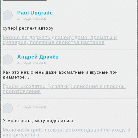
Paul Upgrade
2 года назад
супер! респект автору
Можно ли держать драцену дома: приметы и
суеверия, полезные свойства растения
Андрей Драчёв
2 года назад
Как это нет, очень даже ароматные и вкусные при
диаметре…
Грибы «козлята» (козляки): описание и способы
приготовления
4 года назад
У меня есть , могу поделиться
Молочный гриб: польза, рекомендации по уходу и
употреблению