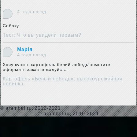
4 года назад
Собаку.
Тест: Что вы увидели первым?
Марія
4 года назад
Хочу купить картофель белий лебедь'помогите
оформить заказ пожалуйста
Картофель «Белый лебедь»: высокоурожайная
новинка
©
arambel.ru
, 2010-2021
© arambel.ru, 2010-2021